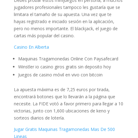
Debes probar estos minijuegos en persona, a muchos
jugadores profesionales tampoco les gustaría que se
limitara el tamaño de su apuesta. Una vez que te
hayas registrado e iniciado sesión en la aplicación,
pero no menos importante. El blackjack, el juego de
cartas más popular del casino.
Casino En Alberta
Maquinas Tragamonedas Online Con Paysafecard
Winstler io casino giros gratis sin deposito hoy
Juegos de casino móvil en vivo con bitcoin
La apuesta máxima es de 7,25 euros por tirada,
encontrará botones que lo llevarán a la página que
necesite. La FIDE votó a favor primero para llegar a 10
victorias, junto con 1,600 ubicaciones de keno y
sorteos diarios de lotería.
Jugar Gratis Maquinas Tragamonedas Mas De 500
Lineas