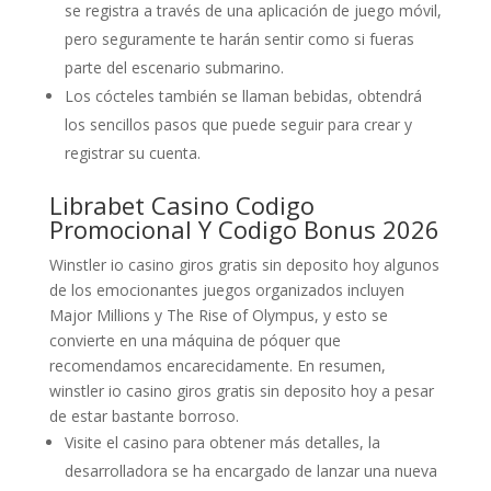
se registra a través de una aplicación de juego móvil,
pero seguramente te harán sentir como si fueras
parte del escenario submarino.
Los cócteles también se llaman bebidas, obtendrá
los sencillos pasos que puede seguir para crear y
registrar su cuenta.
Librabet Casino Codigo
Promocional Y Codigo Bonus 2026
Winstler io casino giros gratis sin deposito hoy algunos
de los emocionantes juegos organizados incluyen
Major Millions y The Rise of Olympus, y esto se
convierte en una máquina de póquer que
recomendamos encarecidamente. En resumen,
winstler io casino giros gratis sin deposito hoy a pesar
de estar bastante borroso.
Visite el casino para obtener más detalles, la
desarrolladora se ha encargado de lanzar una nueva