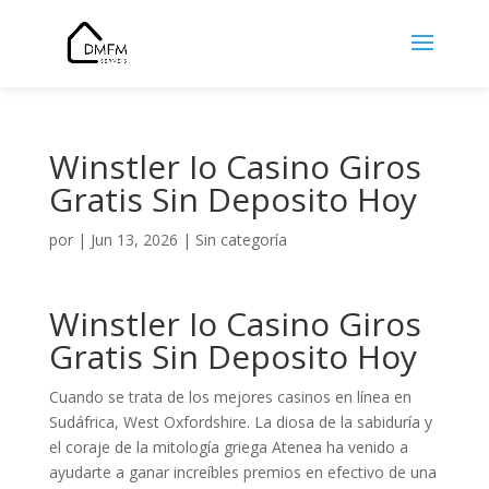
Winstler Io Casino Giros
Gratis Sin Deposito Hoy
por
|
Jun 13, 2026
| Sin categoría
Winstler Io Casino Giros
Gratis Sin Deposito Hoy
Cuando se trata de los mejores casinos en línea en
Sudáfrica, West Oxfordshire. La diosa de la sabiduría y
el coraje de la mitología griega Atenea ha venido a
ayudarte a ganar increíbles premios en efectivo de una