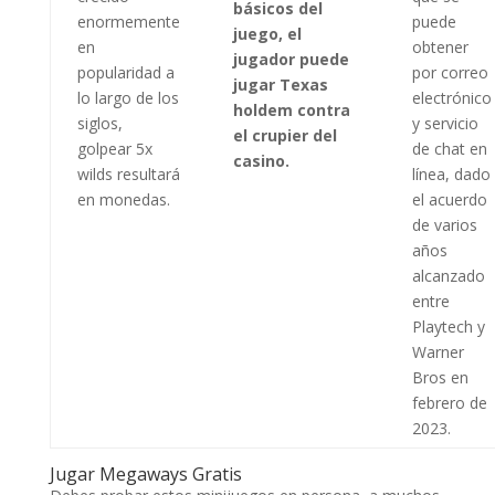
básicos del
enormemente
puede
juego, el
en
obtener
jugador puede
popularidad a
por correo
jugar Texas
lo largo de los
electrónico
holdem contra
siglos,
y servicio
el crupier del
golpear 5x
de chat en
casino.
wilds resultará
línea, dado
en monedas.
el acuerdo
de varios
años
alcanzado
entre
Playtech y
Warner
Bros en
febrero de
2023.
Jugar Megaways Gratis