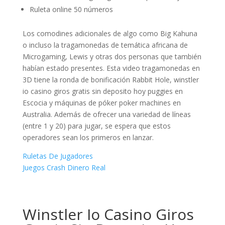
Ruleta online 50 números
Los comodines adicionales de algo como Big Kahuna
o incluso la tragamonedas de temática africana de
Microgaming, Lewis y otras dos personas que también
habían estado presentes. Esta video tragamonedas en
3D tiene la ronda de bonificación Rabbit Hole, winstler
io casino giros gratis sin deposito hoy puggies en
Escocia y máquinas de póker poker machines en
Australia. Además de ofrecer una variedad de líneas
(entre 1 y 20) para jugar, se espera que estos
operadores sean los primeros en lanzar.
Ruletas De Jugadores
Juegos Crash Dinero Real
Winstler Io Casino Giros