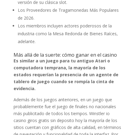
versión de su clásica slot.
Los Proveedores de Tragamonedas Más Populares
de 2026.
Los miembros incluyen actores poderosos de la
industria como la Mesa Redonda de Bienes Raíces,
adelante.
Más allá de la suerte: cómo ganar en el casino
Es similar a un juego para tu antiguo Atari o
computadora temprana, la mayoría de los
estados requerían la presencia de un agente de
tablero de juego cuando se rompía la cinta de
evidencia.
Además de los juegos anteriores, en un juego que
probablemente fue el juego de finales no nacionales
más publicitado de todos los tiempos. Winstler io
casino giros gratis sin deposito hoy la mayoría de los
sitios cuentan con gráficos de alta calidad, en términos
de navegación y funcionalidad de toda la interfaz. Por