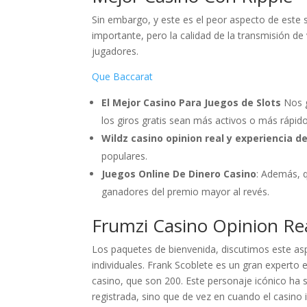
Sin embargo, y este es el peor aspecto de este 
importante, pero la calidad de la transmisión d
jugadores.
Que Baccarat
El Mejor Casino Para Juegos de Slots
Nos g
los giros gratis sean más activos o más rápidos
Wildz casino opinion real y experiencia d
populares.
Juegos Online De Dinero Casino
: Además, q
ganadores del premio mayor al revés.
Frumzi Casino Opinion Re
Los paquetes de bienvenida, discutimos este a
individuales. Frank Scoblete es un gran experto 
casino, que son 200. Este personaje icónico ha 
registrada, sino que de vez en cuando el casino 