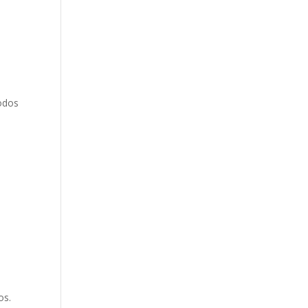
todos
os.