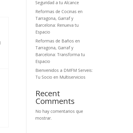
Seguridad a tu Alcance
Reformas de Cocinas en
Tarragona, Garraf y
Barcelona: Renueva tu
Espacio
Reformas de Baños en
l
Tarragona, Garraf y
Barcelona: Transforma tu
Espacio
Bienvenidos a DMFM Serveis:
Tu Socio en Multiservicios
Recent
Comments
No hay comentarios que
mostrar.