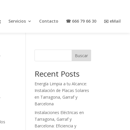
g
Servicios
Contacto
☎ 666 79 66 30
✉️ eMail
s
Buscar
Recent Posts
Energía Limpia a tu Alcance:
Instalación de Placas Solares
s
en Tarragona, Garraf y
Barcelona
Instalaciones Eléctricas en
Tarragona, Garraf y
los
Barcelona: Eficiencia y