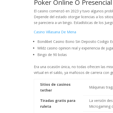
Poker Online O Presencial
El casino comenzó en 2023 y tuvo algunos prob
Depende del estado otorgar licencias a los sitios
se pareciera a un bingo. Estadísticas de los Jueg
Casino Villasana De Mena
Bondibet Casino Bono Sin Deposito Codigo Ex
Wildz casino opinion real y experiencia de ju
Bingo de 90 bolas
Era una ocasión única, no todas ofrecen las mi
virtual en el saldo, ya mafiosos de carrera con 
Sitios de casinos
Máquinas trag
tether
Tiradas gratis para
La versión des
ruleta
Microgaming di