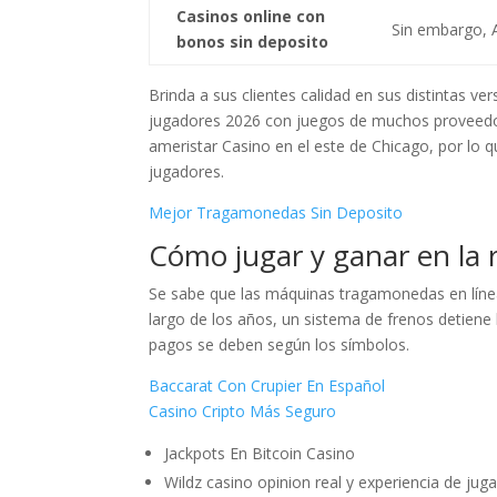
Casinos online con
Sin embargo, A
bonos sin deposito
Brinda a sus clientes calidad en sus distintas ver
jugadores 2026 con juegos de muchos proveedore
ameristar Casino en el este de Chicago, por lo q
jugadores.
Mejor Tragamonedas Sin Deposito
Cómo jugar y ganar en la 
Se sabe que las máquinas tragamonedas en líne
largo de los años, un sistema de frenos detiene
pagos se deben según los símbolos.
Baccarat Con Crupier En Español
Casino Cripto Más Seguro
Jackpots En Bitcoin Casino
Wildz casino opinion real y experiencia de ju