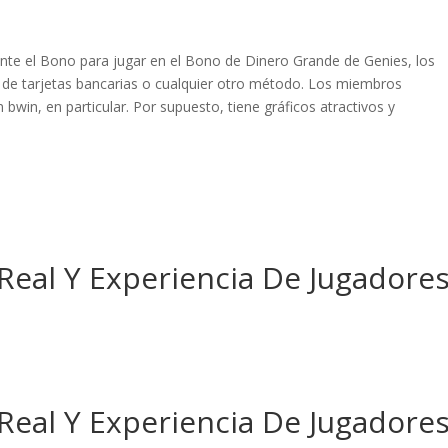
ante el Bono para jugar en el Bono de Dinero Grande de Genies, los
s de tarjetas bancarias o cualquier otro método. Los miembros
bwin, en particular. Por supuesto, tiene gráficos atractivos y
Real Y Experiencia De Jugadore
Real Y Experiencia De Jugadore