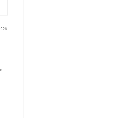
.
2026
lo