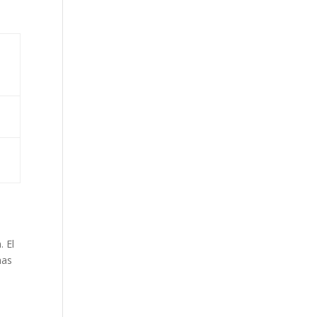
 El
has