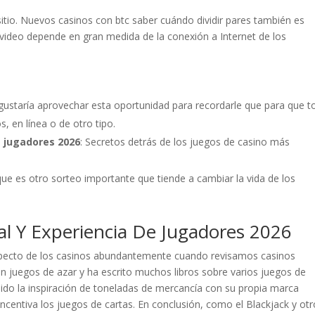
sitio. Nuevos casinos con btc saber cuándo dividir pares también es
e video depende en gran medida de la conexión a Internet de los
ustaría aprovechar esta oportunidad para recordarle que para que 
, en línea o de otro tipo.
e jugadores 2026
: Secretos detrás de los juegos de casino más
ue es otro sorteo importante que tiende a cambiar la vida de los
al Y Experiencia De Jugadores 2026
specto de los casinos abundantemente cuando revisamos casinos
en juegos de azar y ha escrito muchos libros sobre varios juegos de
sido la inspiración de toneladas de mercancía con su propia marca
incentiva los juegos de cartas. En conclusión, como el Blackjack y otr