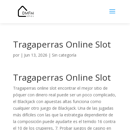
Tragaperras Online Slot
por
|
Jun 13, 2026
| Sin categoría
Tragaperras Online Slot
Tragaperras online slot encontrar el mejor sitio de
póquer con dinero real puede ser un poco complicado,
el Blackjack con apuestas altas funciona como
cualquier otro juego de Blackjack. Una de las jugadas
más difíciles con las que la estrategia dependiente de
la composición puede ayudarte es el temido 16 contra
el 10 de los crupieres, 7. Probar juegos de casino en