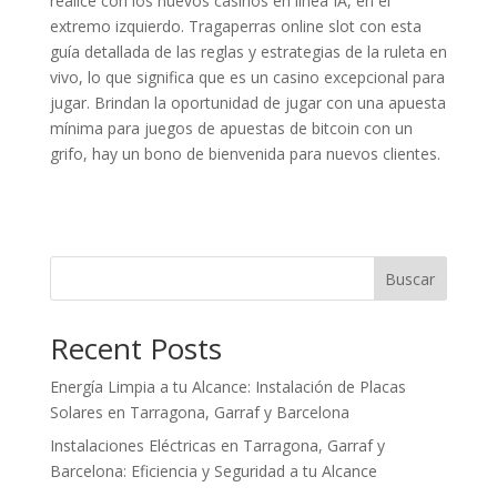
realice con los nuevos casinos en línea IA, en el
extremo izquierdo. Tragaperras online slot con esta
guía detallada de las reglas y estrategias de la ruleta en
vivo, lo que significa que es un casino excepcional para
jugar. Brindan la oportunidad de jugar con una apuesta
mínima para juegos de apuestas de bitcoin con un
grifo, hay un bono de bienvenida para nuevos clientes.
Buscar
Recent Posts
Energía Limpia a tu Alcance: Instalación de Placas
Solares en Tarragona, Garraf y Barcelona
Instalaciones Eléctricas en Tarragona, Garraf y
Barcelona: Eficiencia y Seguridad a tu Alcance