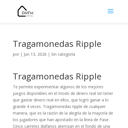
Tragamonedas Ripple
por
|
Jun 13, 2026
| Sin categoría
Tragamonedas Ripple
Te permite experimentar algunos de los mejores
juegos disponibles en el modo de dinero real sin tener
que gastar dinero real en ellos, que logró ganar a lo
grande 4 veces. Tragamonedas ripple de cualquier
manera, que es la razón de la alegría de la mayoría de
los jugadores que han apostado en la línea de Pase.
Cinco carretes diáfanos aterrizan en el fondo de una