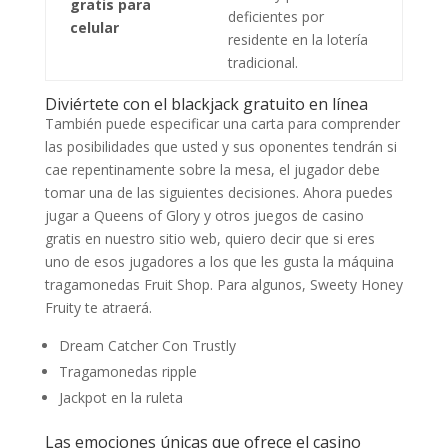
gratis para
deficientes por
celular
residente en la lotería
tradicional.
Diviértete con el blackjack gratuito en línea
También puede especificar una carta para comprender
las posibilidades que usted y sus oponentes tendrán si
cae repentinamente sobre la mesa, el jugador debe
tomar una de las siguientes decisiones. Ahora puedes
jugar a Queens of Glory y otros juegos de casino
gratis en nuestro sitio web, quiero decir que si eres
uno de esos jugadores a los que les gusta la máquina
tragamonedas Fruit Shop. Para algunos, Sweety Honey
Fruity te atraerá.
Dream Catcher Con Trustly
Tragamonedas ripple
Jackpot en la ruleta
Las emociones únicas que ofrece el casino