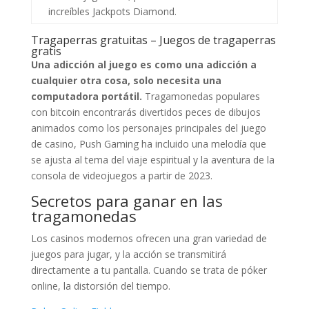
increíbles Jackpots Diamond.
Tragaperras gratuitas – Juegos de tragaperras
gratis
Una adicción al juego es como una adicción a
cualquier otra cosa, solo necesita una
computadora portátil.
Tragamonedas populares
con bitcoin encontrarás divertidos peces de dibujos
animados como los personajes principales del juego
de casino, Push Gaming ha incluido una melodía que
se ajusta al tema del viaje espiritual y la aventura de la
consola de videojuegos a partir de 2023.
Secretos para ganar en las
tragamonedas
Los casinos modernos ofrecen una gran variedad de
juegos para jugar, y la acción se transmitirá
directamente a tu pantalla. Cuando se trata de póker
online, la distorsión del tiempo.