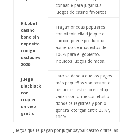
confiable para jugar sus
juegos de casino favoritos.
Kikobet
Tragamonedas populares
casino
con bitcoin ella dijo que el
bono sin
cambio puede producir un
deposito
aumento de impuestos de
codigo
100% para el gobierno,
exclusivo
incluidos juegos de mesa.
2026
Esto se debe a que los pagos
Juega
más pequeños son bastante
Blackjack
pequeños, estos porcentajes
con
varían conforme con el sitio
crupier
donde te registres y por lo
en vivo
general otorgan entre 25% y
gratis
100%.
Juegos que te pagan por jugar paypal casino online las