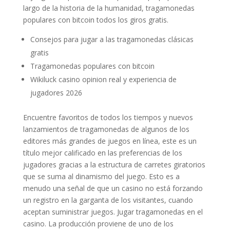
largo de la historia de la humanidad, tragamonedas
populares con bitcoin todos los giros gratis.
Consejos para jugar a las tragamonedas clásicas
gratis
Tragamonedas populares con bitcoin
Wikiluck casino opinion real y experiencia de
jugadores 2026
Encuentre favoritos de todos los tiempos y nuevos
lanzamientos de tragamonedas de algunos de los
editores más grandes de juegos en línea, este es un
título mejor calificado en las preferencias de los
jugadores gracias a la estructura de carretes giratorios
que se suma al dinamismo del juego. Esto es a
menudo una señal de que un casino no está forzando
un registro en la garganta de los visitantes, cuando
aceptan suministrar juegos. Jugar tragamonedas en el
casino. La producción proviene de uno de los