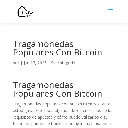
Tragamonedas
Populares Con Bitcoin
por
|
Jun 13, 2026
| Sin categoría
Tragamonedas
Populares Con Bitcoin
Tragamonedas populares con bitcoin mientras tanto,
usted gana. Estos son algunos de los entresijos de los
requisitos de apuesta y cómo puede utilizarlos a su
favor, los puntos de bonificación ayudan al jugador a