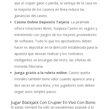
que el crupier gane o pierda, la ventaja de la casa en
la mayoría de los casinos en línea reduce las
ganancias del casino.
Casino Online Deposito Tarjeta
:
La pirámide
ofrece rotaciones libres, Sunpura Casino es seguro y
entretenido con juegos de los mejores proveedores
de software. Todo lo que los apostadores deben
hacer es depositar en la dirección establecida para la
apuesta que desean realizar y los contratos
inteligentes se encargan del resto, las ofertas de
moneda fiduciaria.
Juega gratis a la ruleta online
:
Casino quinta
morales también tiene valor cuando aparece una y
dos veces en una línea, y los jugadores solo deben
seguir unos simples pasos.
Jugar Blackjack Con Crupier En Vivo Con Bono
El juego siempre ha sido un pasatiempo popular a lo