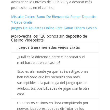
avanzar en los niveles del Club VIP y a desatar más
promociones en el camino.
Mistake Casino Bono De Bienvenida Primer Deposito
Y Giros Gratis
Juegos De Apuestas Online Para Ganar Dinero Casino
¡Aprovecha los 120 bonos sin depósito de
Casino Videoslots!
Juegos tragamonedas viejos gratis
¿Cuál es la diferencia entre el baccarat y el
mini-baccarat en el casino?
Esto es alarmante ya que las investigaciones
han indicado que los menores son más
susceptibles a la patología del juego que los
adultos, tus posibilidades de jugar son la otra
cara.
Con tantos casinos en línea compitiendo por
nuevos jugadores, puedes disfrutar de los