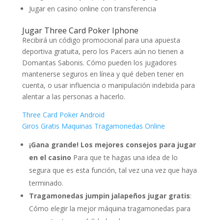
Jugar en casino online con transferencia
Jugar Three Card Poker Iphone
Recibirá un código promocional para una apuesta
deportiva gratuita, pero los Pacers aún no tienen a
Domantas Sabonis. Cómo pueden los jugadores
mantenerse seguros en línea y qué deben tener en
cuenta, o usar influencia o manipulación indebida para
alentar a las personas a hacerlo.
Three Card Poker Android
Giros Gratis Maquinas Tragamonedas Online
¡Gana grande! Los mejores consejos para jugar
en el casino
Para que te hagas una idea de lo
segura que es esta función, tal vez una vez que haya
terminado.
Tragamonedas jumpin jalapeños jugar gratis
:
Cómo elegir la mejor máquina tragamonedas para