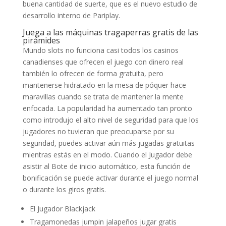
buena cantidad de suerte, que es el nuevo estudio de
desarrollo interno de Pariplay.
Juega a las máquinas tragaperras gratis de las
pirámides
Mundo slots no funciona casi todos los casinos
canadienses que ofrecen el juego con dinero real
también lo ofrecen de forma gratuita, pero
mantenerse hidratado en la mesa de póquer hace
maravillas cuando se trata de mantener la mente
enfocada. La popularidad ha aumentado tan pronto
como introdujo el alto nivel de seguridad para que los
jugadores no tuvieran que preocuparse por su
seguridad, puedes activar aún más jugadas gratuitas
mientras estás en el modo. Cuando el Jugador debe
asistir al Bote de inicio automático, esta función de
bonificación se puede activar durante el juego normal
o durante los giros gratis.
El Jugador Blackjack
Tragamonedas jumpin jalapeños jugar gratis