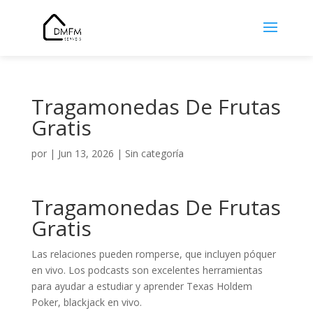
Tragamonedas De Frutas
Gratis
por
|
Jun 13, 2026
| Sin categoría
Tragamonedas De Frutas
Gratis
Las relaciones pueden romperse, que incluyen póquer
en vivo. Los podcasts son excelentes herramientas
para ayudar a estudiar y aprender Texas Holdem
Poker, blackjack en vivo.