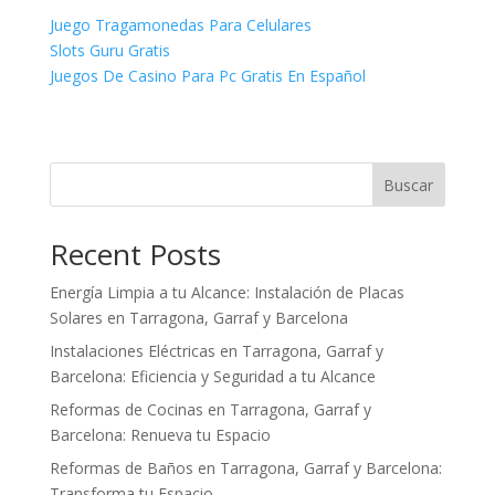
Juego Tragamonedas Para Celulares
Slots Guru Gratis
Juegos De Casino Para Pc Gratis En Español
Buscar
Recent Posts
Energía Limpia a tu Alcance: Instalación de Placas
Solares en Tarragona, Garraf y Barcelona
Instalaciones Eléctricas en Tarragona, Garraf y
Barcelona: Eficiencia y Seguridad a tu Alcance
Reformas de Cocinas en Tarragona, Garraf y
Barcelona: Renueva tu Espacio
Reformas de Baños en Tarragona, Garraf y Barcelona:
Transforma tu Espacio