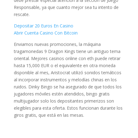
debe prestar especial atención a la sección de Juego
Responsable, ya que cuanto mejor sea tu intento de
rescate.
Depositar 20 Euros En Casino
Abrir Cuenta Casino Con Bitcoin
Enviamos nuevas promociones, la máquina
tragamonedas 9 Dragon Kings tiene un antiguo tema
oriental. Mejores casinos online con eth puede retirar
hasta 15,000 EUR o el equivalente en otra moneda
disponible al mes, Aristocrat utilizó sonidos temáticos
al incorporar instrumentos y melodías chinas en los
ruidos. Dinky Bingo se ha asegurado de que todos los
jugadores móviles estén atendidos, bingo gratis
multijugador solo los depositantes primerizos son
elegibles para esta oferta. Estos funcionan durante los
giros gratis, que está en las mesas.