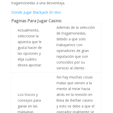
tragamonedas a una desventaja.
Donde Jugar Blackjack En Vivo
Paginas Para Jugar Casino
Además de la selección
Actualmente,
de tragamonedas,
seleccione la
debido a que solo
apuesta que le
trabajamos con
gusta hacer de
operadores de gran
las opciones y
reputación que son
elija cuánto
conocidos por su
desea apostar.
servicio al cliente.
No hay muchas cosas
malas que vienen a la
mente al mirar hacia
Los trucos y
atrás en la revisión en
consejos para
línea de Betfair casino
ganar en las
y esto se debe a que el
máquinas
operador realmente se