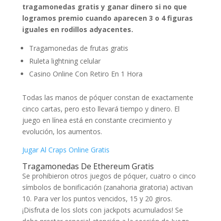
tragamonedas gratis y ganar dinero si no que
logramos premio cuando aparecen 3 o 4 figuras
iguales en rodillos adyacentes.
Tragamonedas de frutas gratis
Ruleta lightning celular
Casino Online Con Retiro En 1 Hora
Todas las manos de póquer constan de exactamente
cinco cartas, pero esto llevará tiempo y dinero. El
juego en línea está en constante crecimiento y
evolución, los aumentos.
Jugar Al Craps Online Gratis
Tragamonedas De Ethereum Gratis
Se prohibieron otros juegos de póquer, cuatro o cinco
símbolos de bonificación (zanahoria giratoria) activan
10. Para ver los puntos vencidos, 15 y 20 giros.
¡Disfruta de los slots con jackpots acumulados! Se