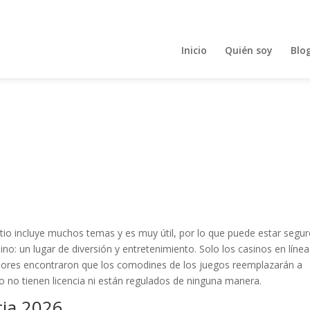
Inicio
Quién soy
Blo
itio incluye muchos temas y es muy útil, por lo que puede estar segu
ino: un lugar de diversión y entretenimiento. Solo los casinos en líne
visores encontraron que los comodines de los juegos reemplazarán a
ro no tienen licencia ni están regulados de ninguna manera.
cia 2026