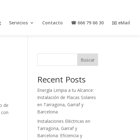
g
Servicios
Contacto
☎ 666 79 66 30
✉️ eMail
Buscar
Recent Posts
Energía Limpia a tu Alcance:
Instalación de Placas Solares
en Tarragona, Garraf y
ro de
Barcelona
a con
Instalaciones Eléctricas en
Tarragona, Garraf y
Barcelona: Eficiencia y