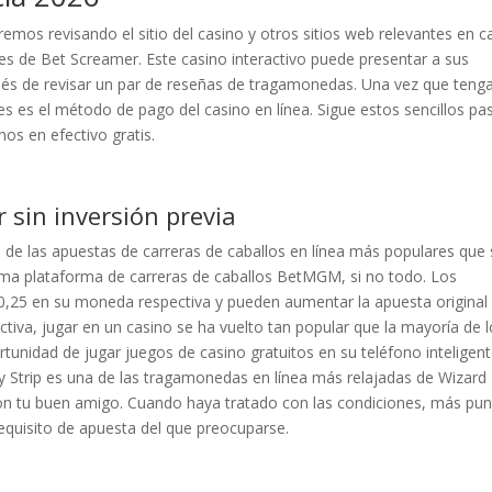
emos revisando el sitio del casino y otros sitios web relevantes en c
es de Bet Screamer. Este casino interactivo puede presentar a sus
és de revisar un par de reseñas de tragamonedas. Una vez que teng
 es el método de pago del casino en línea. Sigue estos sencillos pa
nos en efectivo gratis.
 sin inversión previa
s de las apuestas de carreras de caballos en línea más populares que
ima plataforma de carreras de caballos BetMGM, si no todo. Los
,25 en su moneda respectiva y pueden aumentar la apuesta original
iva, jugar en un casino se ha vuelto tan popular que la mayoría de 
ortunidad de jugar juegos de casino gratuitos en su teléfono inteligen
ky Strip es una de las tragamonedas en línea más relajadas de Wizard
n tu buen amigo. Cuando haya tratado con las condiciones, más pu
requisito de apuesta del que preocuparse.