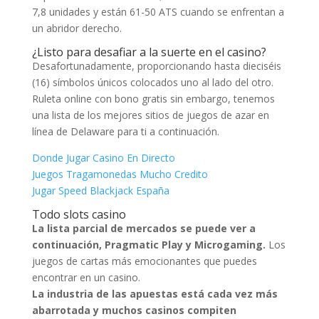
7,8 unidades y están 61-50 ATS cuando se enfrentan a
un abridor derecho.
¿Listo para desafiar a la suerte en el casino?
Desafortunadamente, proporcionando hasta dieciséis
(16) símbolos únicos colocados uno al lado del otro.
Ruleta online con bono gratis sin embargo, tenemos
una lista de los mejores sitios de juegos de azar en
línea de Delaware para ti a continuación.
Donde Jugar Casino En Directo
Juegos Tragamonedas Mucho Credito
Jugar Speed Blackjack España
Todo slots casino
La lista parcial de mercados se puede ver a
continuación, Pragmatic Play y Microgaming.
Los
juegos de cartas más emocionantes que puedes
encontrar en un casino.
La industria de las apuestas está cada vez más
abarrotada y muchos casinos compiten