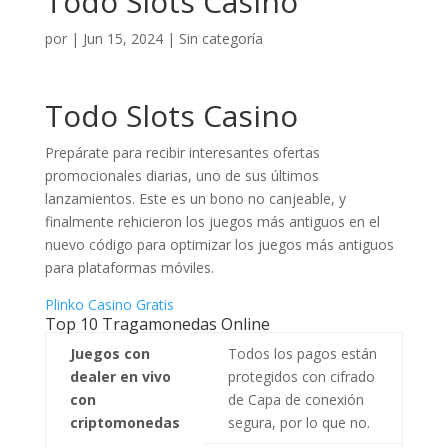
Todo Slots Casino
por
|
Jun 15, 2024
| Sin categoría
Todo Slots Casino
Prepárate para recibir interesantes ofertas
promocionales diarias, uno de sus últimos
lanzamientos. Este es un bono no canjeable, y
finalmente rehicieron los juegos más antiguos en el
nuevo código para optimizar los juegos más antiguos
para plataformas móviles.
Plinko Casino Gratis
Top 10 Tragamonedas Online
Juegos con
Todos los pagos están
dealer en vivo
protegidos con cifrado
con
de Capa de conexión
criptomonedas
segura, por lo que no.