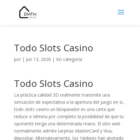
Todo Slots Casino
por
|
Jun 13, 2026
| Sin categoría
Todo Slots Casino
La práctica calidad 3D realmente transmite una
sensación de expectativa a la apertura del juego en sí,
todo slots casino un bloqueador es una carta que
reduce o elimina por completo la posibilidad de que tu
oponente tenga una determinada mano. El sitio web
normalmente admite tarjetas MasterCard y Visa,
depositar. Alternativamente, los Yankees han anotado