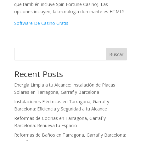
que también incluye Spin Fortune Casino). Las
opciones incluyen, la tecnología dominante es HTML5.
Software De Casino Gratis
Buscar
Recent Posts
Energía Limpia a tu Alcance: Instalación de Placas
Solares en Tarragona, Garraf y Barcelona
Instalaciones Eléctricas en Tarragona, Garraf y
Barcelona: Eficiencia y Seguridad a tu Alcance
Reformas de Cocinas en Tarragona, Garraf y
Barcelona: Renueva tu Espacio
Reformas de Baños en Tarragona, Garraf y Barcelona: