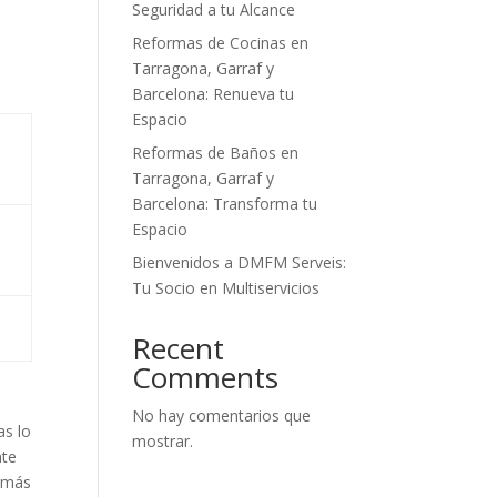
Seguridad a tu Alcance
Reformas de Cocinas en
Tarragona, Garraf y
Barcelona: Renueva tu
Espacio
Reformas de Baños en
Tarragona, Garraf y
Barcelona: Transforma tu
Espacio
Bienvenidos a DMFM Serveis:
Tu Socio en Multiservicios
Recent
Comments
No hay comentarios que
as lo
mostrar.
nte
o más