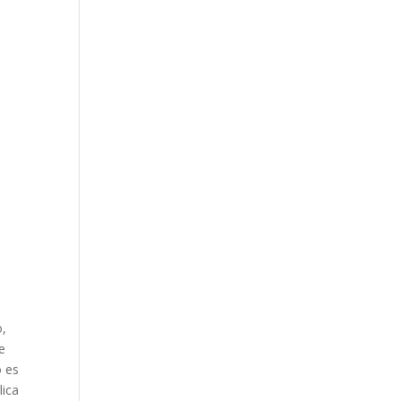
l
o,
e
o es
lica