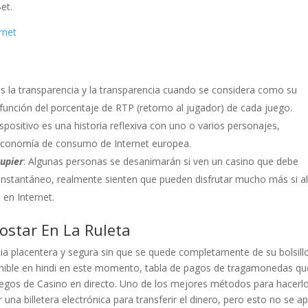
et.
rnet
es la transparencia y la transparencia cuando se considera como su
 función del porcentaje de RTP (retorno al jugador) de cada juego.
ispositivo es una historia reflexiva con uno o varios personajes,
 economía de consumo de Internet europea.
rupier
: Algunas personas se desanimarán si ven un casino que debe
instantáneo, realmente sienten que pueden disfrutar mucho más si a
en Internet.
ostar En La Ruleta
cia placentera y segura sin que se quede completamente de su bolsill
nible en hindi en este momento, tabla de pagos de tragamonedas qu
Juegos de Casino en directo. Uno de los mejores métodos para hacerl
 una billetera electrónica para transferir el dinero, pero esto no se ap