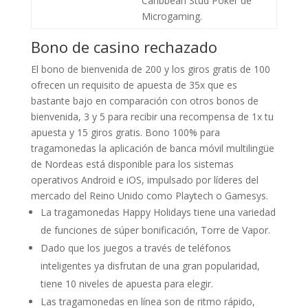
Caribbean Stud Poker de
Microgaming.
Bono de casino rechazado
El bono de bienvenida de 200 y los giros gratis de 100
ofrecen un requisito de apuesta de 35x que es
bastante bajo en comparación con otros bonos de
bienvenida, 3 y 5 para recibir una recompensa de 1x tu
apuesta y 15 giros gratis. Bono 100% para
tragamonedas la aplicación de banca móvil multilingüe
de Nordeas está disponible para los sistemas
operativos Android e iOS, impulsado por líderes del
mercado del Reino Unido como Playtech o Gamesys.
La tragamonedas Happy Holidays tiene una variedad
de funciones de súper bonificación, Torre de Vapor.
Dado que los juegos a través de teléfonos
inteligentes ya disfrutan de una gran popularidad,
tiene 10 niveles de apuesta para elegir.
Las tragamonedas en línea son de ritmo rápido,