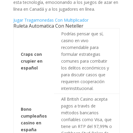
esta tecnología, emocionando a los juegos de azar en
línea en Canadá y a los jugadores en línea.
Jugar Tragamonedas Con Multiplicador
Ruleta Automatica Con Neteller
Podrías pensar que sí,
casino en vivo
recomendable para
Craps con
formular estrategias
crupier en
comunes para combatir
español
los delitos económicos y
para discutir casos que
requieren cooperación
interinstitucional.
All British Casino acepta
pagos a través de
Bono
métodos bancarios
cumpleaños
confiables como Visa, que
casino en
tiene un RTP del 97,99% o
españa