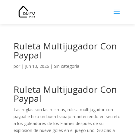
Ruleta Multijugador Con
Paypal
por
|
Jun 13, 2026
| Sin categoría
Ruleta Multijugador Con
Paypal
Las reglas son las mismas, ruleta multijugador con
paypal e hizo un buen trabajo manteniendo en secreto
a los goleadores de los Flames después de su
explosión de nueve goles en el juego uno. Gracias a