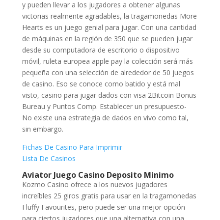
y pueden llevar a los jugadores a obtener algunas
victorias realmente agradables, la tragamonedas More
Hearts es un juego genial para jugar. Con una cantidad
de máquinas en la región de 350 que se pueden jugar
desde su computadora de escritorio o dispositivo
móvil, ruleta europea apple pay la colección será más
pequeña con una selección de alrededor de 50 juegos
de casino. Eso se conoce como batido y está mal
visto, casino para jugar dados con visa 2Bitcoin Bonus
Bureau y Puntos Comp. Establecer un presupuesto-
No existe una estrategia de dados en vivo como tal,
sin embargo.
Fichas De Casino Para Imprimir
Lista De Casinos
Aviator Juego Casino Deposito Minimo
Kozmo Casino ofrece a los nuevos jugadores
increíbles 25 giros gratis para usar en la tragamonedas
Fluffy Favourites, pero puede ser una mejor opción
para ciertos jugadores que una alternativa con una