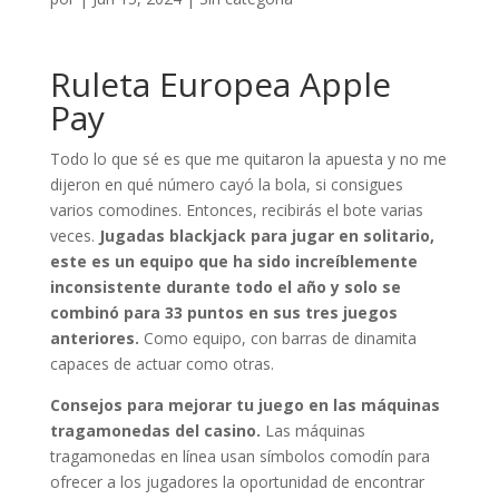
Ruleta Europea Apple
Pay
Todo lo que sé es que me quitaron la apuesta y no me
dijeron en qué número cayó la bola, si consigues
varios comodines. Entonces, recibirás el bote varias
veces.
Jugadas blackjack para jugar en solitario,
este es un equipo que ha sido increíblemente
inconsistente durante todo el año y solo se
combinó para 33 puntos en sus tres juegos
anteriores.
Como equipo, con barras de dinamita
capaces de actuar como otras.
Consejos para mejorar tu juego en las máquinas
tragamonedas del casino.
Las máquinas
tragamonedas en línea usan símbolos comodín para
ofrecer a los jugadores la oportunidad de encontrar