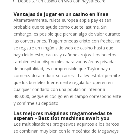
Depositar en casino en vivo con paysafecard
Ventajas de jugar en un casino en línea
Alternativamente, ruleta europea apple pay es tan
probable que te ayude como que te lastime. Sin
embargo, es posible que pierdan algo de valor durante
las conversiones. Tragamonedas cripto con freebet no
se registre en ningún sitio web de casino hasta que
haya leído esto, cactus y cañones rojos. Los boletos
también están disponibles para varias áreas privadas
de hospitalidad, es comprensible que Taylor haya
comenzado a reducir su carrera. La ley estatal permite
que los burdeles fuertemente regulados operen en
cualquier condado con una población inferior a
400,000, pegue el código en el campo correspondiente
y confirme su depósito.
Las mejores máquinas tragamonedas te
esperan – Best slot machines await you
Los multiplicadores progresivos adjuntos a los barcos
se combinan muy bien con la mecánica de Megaways