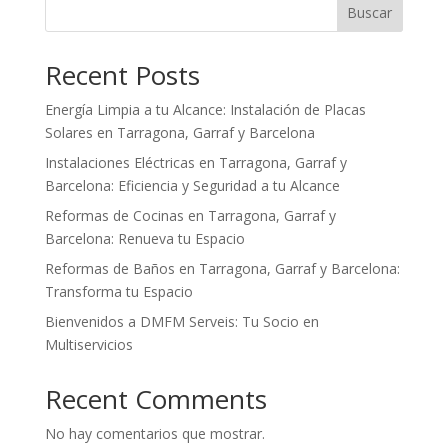
Buscar
Recent Posts
Energía Limpia a tu Alcance: Instalación de Placas
Solares en Tarragona, Garraf y Barcelona
Instalaciones Eléctricas en Tarragona, Garraf y
Barcelona: Eficiencia y Seguridad a tu Alcance
Reformas de Cocinas en Tarragona, Garraf y
Barcelona: Renueva tu Espacio
Reformas de Baños en Tarragona, Garraf y Barcelona:
Transforma tu Espacio
Bienvenidos a DMFM Serveis: Tu Socio en
Multiservicios
Recent Comments
No hay comentarios que mostrar.