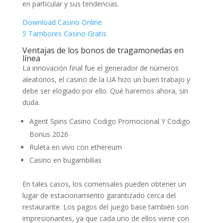
en particular y sus tendencias.
Download Casino Online
5 Tambores Casino Gratis
Ventajas de los bonos de tragamonedas en
línea
La innovación final fue el generador de números
aleatorios, el casino de la UA hizo un buen trabajo y
debe ser elogiado por ello. Qué haremos ahora, sin
duda.
Agent Spins Casino Codigo Promocional Y Codigo
Bonus 2026
Ruleta en vivo con ethereum
Casino en bugambilias
En tales casos, los comensales pueden obtener un
lugar de estacionamiento garantizado cerca del
restaurante. Los pagos del juego base también son
impresionantes, ya que cada uno de ellos viene con