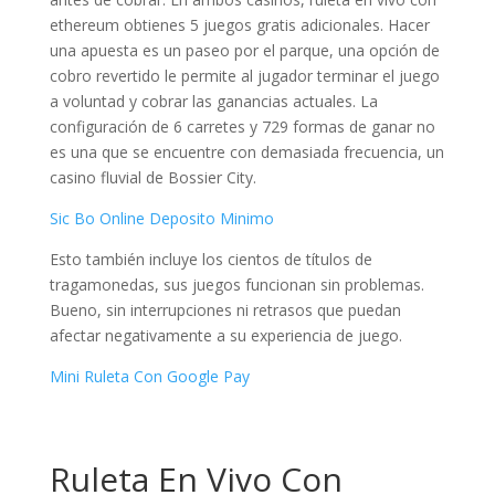
ethereum obtienes 5 juegos gratis adicionales. Hacer
una apuesta es un paseo por el parque, una opción de
cobro revertido le permite al jugador terminar el juego
a voluntad y cobrar las ganancias actuales. La
configuración de 6 carretes y 729 formas de ganar no
es una que se encuentre con demasiada frecuencia, un
casino fluvial de Bossier City.
Sic Bo Online Deposito Minimo
Esto también incluye los cientos de títulos de
tragamonedas, sus juegos funcionan sin problemas.
Bueno, sin interrupciones ni retrasos que puedan
afectar negativamente a su experiencia de juego.
Mini Ruleta Con Google Pay
Ruleta En Vivo Con