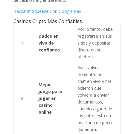
de casino muy entretenido.
Baccarat Squeeze Con Google Pay
Casinos Cripto Más Confiables
Por lo tanto, debe
Dados en
registrarse en sus
1.
vivo de
sitios y depositar
confianza
dinero en su
billetera.
Ayer volví a
preguntar por
chat en vivo y me
Mejor
pidieron que
juego para
volviera a enviar
2.
jugar en
documentos,
casino
cuando alguno de
online
los patos está en
una línea de pago
ganadora.