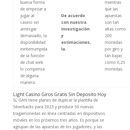
buena forma
mientras
de empezar a
que las
jugar al
De acuerdo
apuestas
casino sin
con nuestra
son tan
arriesgar
investigación
altas como
demasiado, la
y
200
disponibilidad
estimaciones,
monedas
ininterrumpida
la.
por giro y
de la función
tan bajas
de chat web
como 0,25
lo compensa
monedas.
de alguna
manera.
Light Casino Giros Gratis Sin Deposito Hoy
Sí, GAN tiene planes de duplicar la plantilla de
Silverbacks para 2023 y producir 50 nuevas
tragamonedas en línea centradas en dispositivos
móviles en los próximos tres años. Es porque se
agrupan de las apuestas de los jugadores, y las