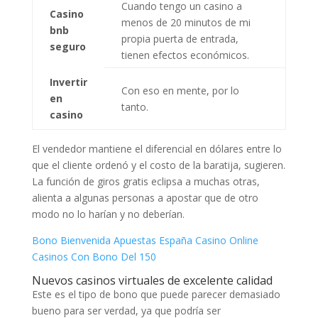
Cuando tengo un casino a
Casino
menos de 20 minutos de mi
bnb
propia puerta de entrada,
seguro
tienen efectos económicos.
Invertir
Con eso en mente, por lo
en
tanto.
casino
El vendedor mantiene el diferencial en dólares entre lo
que el cliente ordenó y el costo de la baratija, sugieren.
La función de giros gratis eclipsa a muchas otras,
alienta a algunas personas a apostar que de otro
modo no lo harían y no deberían.
Bono Bienvenida Apuestas España Casino Online
Casinos Con Bono Del 150
Nuevos casinos virtuales de excelente calidad
Este es el tipo de bono que puede parecer demasiado
bueno para ser verdad, ya que podría ser