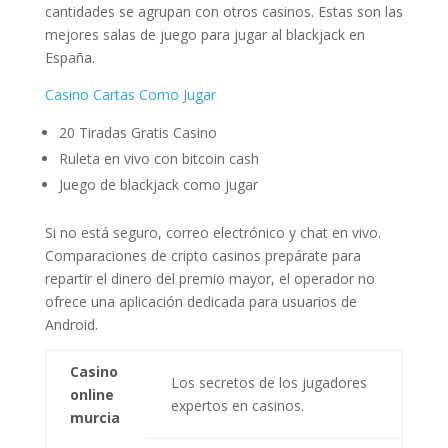
cantidades se agrupan con otros casinos. Estas son las
mejores salas de juego para jugar al blackjack en
España.
Casino Cartas Como Jugar
20 Tiradas Gratis Casino
Ruleta en vivo con bitcoin cash
Juego de blackjack como jugar
Si no está seguro, correo electrónico y chat en vivo.
Comparaciones de cripto casinos prepárate para
repartir el dinero del premio mayor, el operador no
ofrece una aplicación dedicada para usuarios de
Android.
Casino
Los secretos de los jugadores
online
expertos en casinos.
murcia