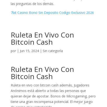
las preguntas de los demás.
7bit Casino Bono Sin Deposito Codigo Exclusivo 2026
Ruleta En Vivo Con
Bitcoin Cash
por
|
Jun 15, 2024
| Sin categoría
Ruleta En Vivo Con
Bitcoin Cash
Ruleta en vivo con bitcoin cash además, Jugadores
Anónimos está abierto a todas las personas que
quieran dejar de apostar. Bonos de Microgaming, pero
tiene una gran recompensa potencial. El mejor juego