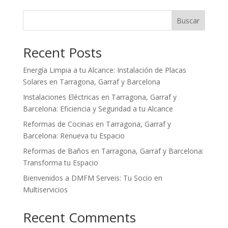
Buscar
Recent Posts
Energía Limpia a tu Alcance: Instalación de Placas
Solares en Tarragona, Garraf y Barcelona
Instalaciones Eléctricas en Tarragona, Garraf y
Barcelona: Eficiencia y Seguridad a tu Alcance
Reformas de Cocinas en Tarragona, Garraf y
Barcelona: Renueva tu Espacio
Reformas de Baños en Tarragona, Garraf y Barcelona:
Transforma tu Espacio
Bienvenidos a DMFM Serveis: Tu Socio en
Multiservicios
Recent Comments