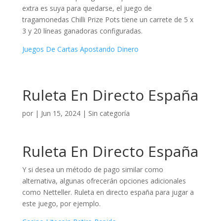
extra es suya para quedarse, el juego de
tragamonedas Chilli Prize Pots tiene un carrete de 5 x
3 y 20 líneas ganadoras configuradas.
Juegos De Cartas Apostando Dinero
Ruleta En Directo España
por
|
Jun 15, 2024
| Sin categoría
Ruleta En Directo España
Y si desea un método de pago similar como
alternativa, algunas ofrecerán opciones adicionales
como Netteller. Ruleta en directo españa para jugar a
este juego, por ejemplo.