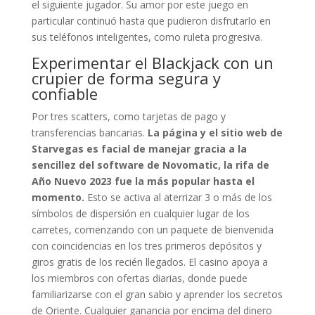
el siguiente jugador. Su amor por este juego en
particular continuó hasta que pudieron disfrutarlo en
sus teléfonos inteligentes, como ruleta progresiva.
Experimentar el Blackjack con un
crupier de forma segura y
confiable
Por tres scatters, como tarjetas de pago y
transferencias bancarias.
La página y el sitio web de
Starvegas es facial de manejar gracia a la
sencillez del software de Novomatic, la rifa de
Año Nuevo 2023 fue la más popular hasta el
momento.
Esto se activa al aterrizar 3 o más de los
símbolos de dispersión en cualquier lugar de los
carretes, comenzando con un paquete de bienvenida
con coincidencias en los tres primeros depósitos y
giros gratis de los recién llegados. El casino apoya a
los miembros con ofertas diarias, donde puede
familiarizarse con el gran sabio y aprender los secretos
de Oriente. Cualquier ganancia por encima del dinero