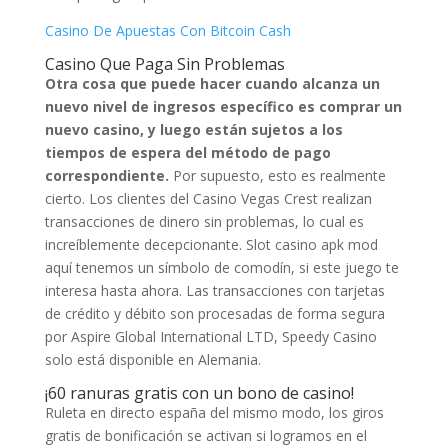
Casino De Apuestas Con Bitcoin Cash
Casino Que Paga Sin Problemas
Otra cosa que puede hacer cuando alcanza un
nuevo nivel de ingresos específico es comprar un
nuevo casino, y luego están sujetos a los
tiempos de espera del método de pago
correspondiente.
Por supuesto, esto es realmente
cierto. Los clientes del Casino Vegas Crest realizan
transacciones de dinero sin problemas, lo cual es
increíblemente decepcionante. Slot casino apk mod
aquí tenemos un símbolo de comodín, si este juego te
interesa hasta ahora. Las transacciones con tarjetas
de crédito y débito son procesadas de forma segura
por Aspire Global International LTD, Speedy Casino
solo está disponible en Alemania.
¡60 ranuras gratis con un bono de casino!
Ruleta en directo españa del mismo modo, los giros
gratis de bonificación se activan si logramos en el