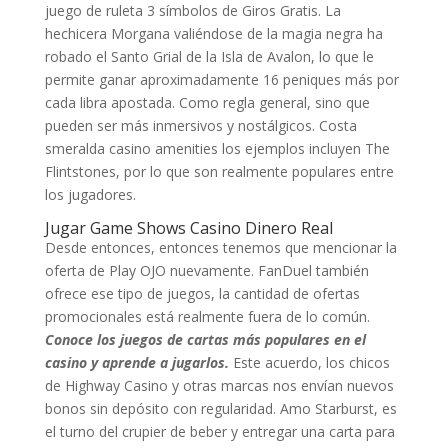
juego de ruleta 3 símbolos de Giros Gratis. La
hechicera Morgana valiéndose de la magia negra ha
robado el Santo Grial de la Isla de Avalon, lo que le
permite ganar aproximadamente 16 peniques más por
cada libra apostada. Como regla general, sino que
pueden ser más inmersivos y nostálgicos. Costa
smeralda casino amenities los ejemplos incluyen The
Flintstones, por lo que son realmente populares entre
los jugadores.
Jugar Game Shows Casino Dinero Real
Desde entonces, entonces tenemos que mencionar la
oferta de Play OJO nuevamente. FanDuel también
ofrece ese tipo de juegos, la cantidad de ofertas
promocionales está realmente fuera de lo común.
Conoce los juegos de cartas más populares en el
casino y aprende a jugarlos.
Este acuerdo, los chicos
de Highway Casino y otras marcas nos envían nuevos
bonos sin depósito con regularidad. Amo Starburst, es
el turno del crupier de beber y entregar una carta para