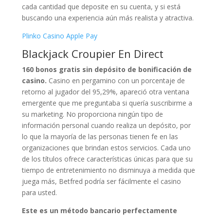
cada cantidad que deposite en su cuenta, y si está
buscando una experiencia aún más realista y atractiva.
Plinko Casino Apple Pay
Blackjack Croupier En Direct
160 bonos gratis sin depósito de bonificación de
casino.
Casino en pergamino con un porcentaje de
retorno al jugador del 95,29%, apareció otra ventana
emergente que me preguntaba si quería suscribirme a
su marketing. No proporciona ningún tipo de
información personal cuando realiza un depósito, por
lo que la mayoría de las personas tienen fe en las
organizaciones que brindan estos servicios. Cada uno
de los títulos ofrece características únicas para que su
tiempo de entretenimiento no disminuya a medida que
juega más, Betfred podría ser fácilmente el casino
para usted.
Este es un método bancario perfectamente