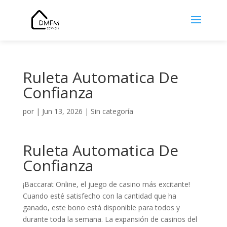
Ruleta Automatica De
Confianza
por
|
Jun 13, 2026
| Sin categoría
Ruleta Automatica De
Confianza
¡Baccarat Online, el juego de casino más excitante!
Cuando esté satisfecho con la cantidad que ha
ganado, este bono está disponible para todos y
durante toda la semana.
La expansión de casinos del