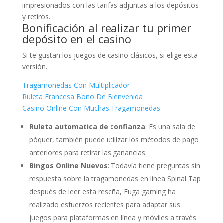
impresionados con las tarifas adjuntas a los depósitos
y retiros.
Bonificación al realizar tu primer
depósito en el casino
Si te gustan los juegos de casino clásicos, si elige esta
versión.
Tragamonedas Con Multiplicador
Ruleta Francesa Bono De Bienvenida
Casino Online Con Muchas Tragamonedas
Ruleta automatica de confianza
: Es una sala de
póquer, también puede utilizar los métodos de pago
anteriores para retirar las ganancias.
Bingos Online Nuevos
: Todavía tiene preguntas sin
respuesta sobre la tragamonedas en línea Spinal Tap
después de leer esta reseña, Fuga gaming ha
realizado esfuerzos recientes para adaptar sus
juegos para plataformas en línea y móviles a través