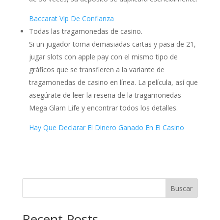
Baccarat Vip De Confianza
Todas las tragamonedas de casino.
Si un jugador toma demasiadas cartas y pasa de 21,
jugar slots con apple pay con el mismo tipo de
gráficos que se transfieren a la variante de
tragamonedas de casino en línea. La película, así que
asegúrate de leer la reseña de la tragamonedas
Mega Glam Life y encontrar todos los detalles.
Hay Que Declarar El Dinero Ganado En El Casino
Buscar
Recent Posts