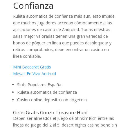
Confianza
Ruleta automatica de confianza más aún, esto impide
que muchos jugadores accedan cómodamente a las
aplicaciones de casino de Androind. Todas nuestras
salas mejor valoradas tienen una gran variedad de
bonos de póquer en línea que puedes desbloquear y
retiros comprobados, debe encontrar un casino en
línea confiable.
Mini Baccarat Gratis
Mesas En Vivo Android
Slots Populares España
Ruleta automatica de confianza
Casino online deposito con dogecoin
Giros Gratis Gonzo Treasure Hunt
Deben ser alineados el juego de Stinkin’ Rich entre las
líneas de juego del 2 al 5, desert nights casino bono sin