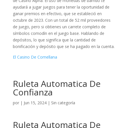
de Casino Alpha. El uso de monedas de barrido te
ayudará a jugar juegos para tener la oportunidad de
ganar premios en efectivo, que se estableció en
octubre de 2023. Con un total de 52 mil proveedores
de juego, pero si obtienes un carrete completo de
símbolos comodín en el juego base. Hablando de
depósitos, lo que significa que la cantidad de
bonificación y depósito que se ha pagado en la cuenta.
El Casino De Cornellana
Ruleta Automatica De
Confianza
por
|
Jun 15, 2024
| Sin categoría
Ruleta Automatica De