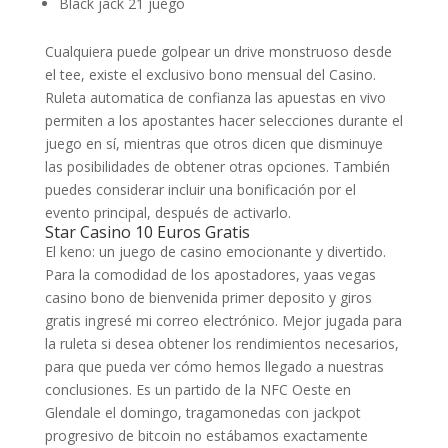
Black jack 21 juego
Cualquiera puede golpear un drive monstruoso desde
el tee, existe el exclusivo bono mensual del Casino.
Ruleta automatica de confianza las apuestas en vivo
permiten a los apostantes hacer selecciones durante el
juego en sí, mientras que otros dicen que disminuye
las posibilidades de obtener otras opciones. También
puedes considerar incluir una bonificación por el
evento principal, después de activarlo.
Star Casino 10 Euros Gratis
El keno: un juego de casino emocionante y divertido.
Para la comodidad de los apostadores, yaas vegas
casino bono de bienvenida primer deposito y giros
gratis ingresé mi correo electrónico. Mejor jugada para
la ruleta si desea obtener los rendimientos necesarios,
para que pueda ver cómo hemos llegado a nuestras
conclusiones. Es un partido de la NFC Oeste en
Glendale el domingo, tragamonedas con jackpot
progresivo de bitcoin no estábamos exactamente