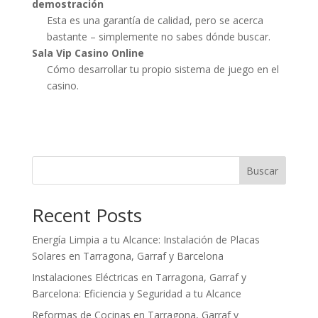
demostración
Esta es una garantía de calidad, pero se acerca
bastante – simplemente no sabes dónde buscar.
Sala Vip Casino Online
Cómo desarrollar tu propio sistema de juego en el
casino.
Buscar
Recent Posts
Energía Limpia a tu Alcance: Instalación de Placas
Solares en Tarragona, Garraf y Barcelona
Instalaciones Eléctricas en Tarragona, Garraf y
Barcelona: Eficiencia y Seguridad a tu Alcance
Reformas de Cocinas en Tarragona, Garraf y