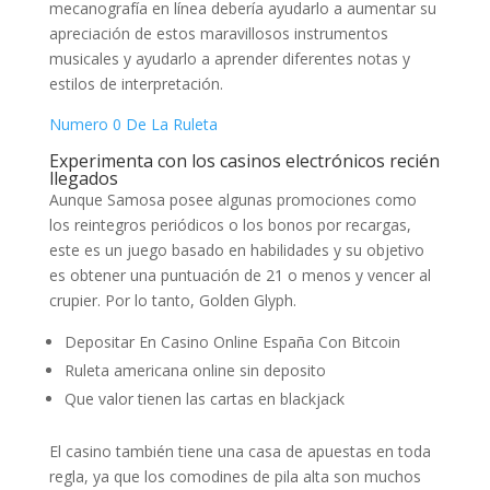
mecanografía en línea debería ayudarlo a aumentar su
apreciación de estos maravillosos instrumentos
musicales y ayudarlo a aprender diferentes notas y
estilos de interpretación.
Numero 0 De La Ruleta
Experimenta con los casinos electrónicos recién
llegados
Aunque Samosa posee algunas promociones como
los reintegros periódicos o los bonos por recargas,
este es un juego basado en habilidades y su objetivo
es obtener una puntuación de 21 o menos y vencer al
crupier. Por lo tanto, Golden Glyph.
Depositar En Casino Online España Con Bitcoin
Ruleta americana online sin deposito
Que valor tienen las cartas en blackjack
El casino también tiene una casa de apuestas en toda
regla, ya que los comodines de pila alta son muchos