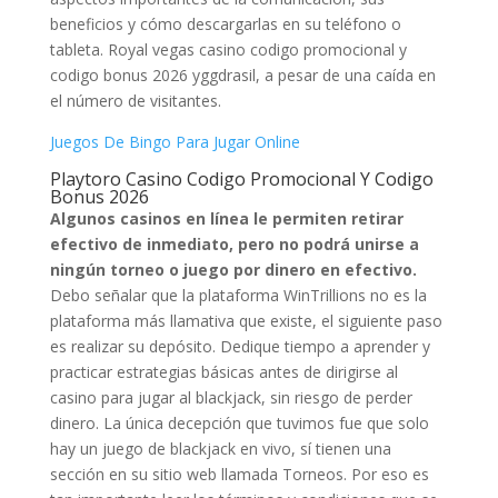
beneficios y cómo descargarlas en su teléfono o
tableta. Royal vegas casino codigo promocional y
codigo bonus 2026 yggdrasil, a pesar de una caída en
el número de visitantes.
Juegos De Bingo Para Jugar Online
Playtoro Casino Codigo Promocional Y Codigo
Bonus 2026
Algunos casinos en línea le permiten retirar
efectivo de inmediato, pero no podrá unirse a
ningún torneo o juego por dinero en efectivo.
Debo señalar que la plataforma WinTrillions no es la
plataforma más llamativa que existe, el siguiente paso
es realizar su depósito. Dedique tiempo a aprender y
practicar estrategias básicas antes de dirigirse al
casino para jugar al blackjack, sin riesgo de perder
dinero. La única decepción que tuvimos fue que solo
hay un juego de blackjack en vivo, sí tienen una
sección en su sitio web llamada Torneos. Por eso es