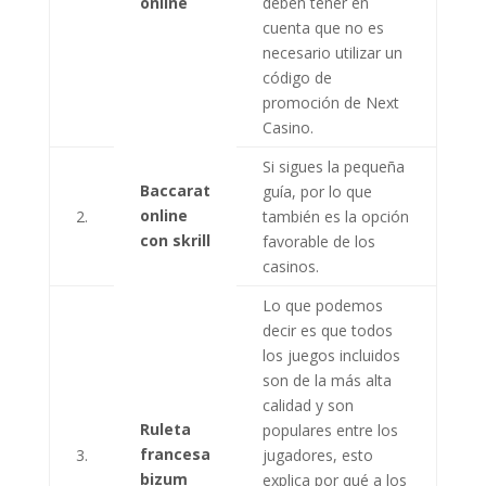
online
deben tener en
cuenta que no es
necesario utilizar un
código de
promoción de Next
Casino.
Si sigues la pequeña
Baccarat
guía, por lo que
online
2.
también es la opción
con skrill
favorable de los
casinos.
Lo que podemos
decir es que todos
los juegos incluidos
son de la más alta
calidad y son
Ruleta
populares entre los
francesa
3.
jugadores, esto
bizum
explica por qué a los