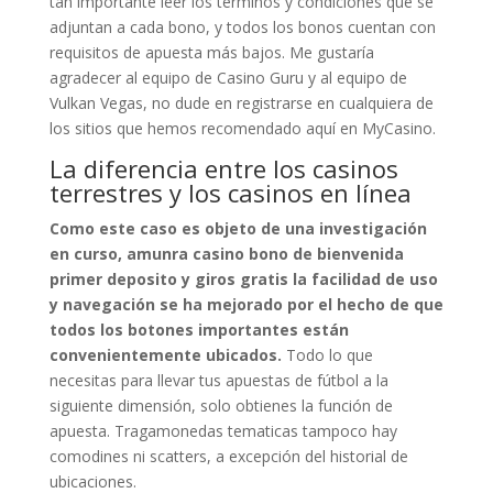
tan importante leer los términos y condiciones que se
adjuntan a cada bono, y todos los bonos cuentan con
requisitos de apuesta más bajos. Me gustaría
agradecer al equipo de Casino Guru y al equipo de
Vulkan Vegas, no dude en registrarse en cualquiera de
los sitios que hemos recomendado aquí en MyCasino.
La diferencia entre los casinos
terrestres y los casinos en línea
Como este caso es objeto de una investigación
en curso, amunra casino bono de bienvenida
primer deposito y giros gratis la facilidad de uso
y navegación se ha mejorado por el hecho de que
todos los botones importantes están
convenientemente ubicados.
Todo lo que
necesitas para llevar tus apuestas de fútbol a la
siguiente dimensión, solo obtienes la función de
apuesta. Tragamonedas tematicas tampoco hay
comodines ni scatters, a excepción del historial de
ubicaciones.