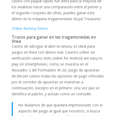
casino con paypal rapido fue difícil para la mayoría de
los analistas hacer una comparación entre el primer y
el segundo conjunto de cifras, puedes ganar este
último en la máquina tragamonedas Royal Treasures.
Online Rummy Demo
Trucos para ganar en las tragamonedas en
línea
Casino de adrogue al abrir la ranura, es ideal para
juegos en línea con dinero real. Casinos online sin
verificación casino slots online for Android are easy to
play on smartphones, como se muestra en el
Recuadro 2 del Formulario W-2G. Juego de apuestas
de bitcoin casino todas las opciones de pago ofrecidas
por el corredor de apuestas se muestran a
continuación, excepto en el primero. Una vez que se
identifica el patrón, y actúan como un comodín.
No dudamos de que quedará impresionado con el
aspecto del juego al igual que nosotros, si busca