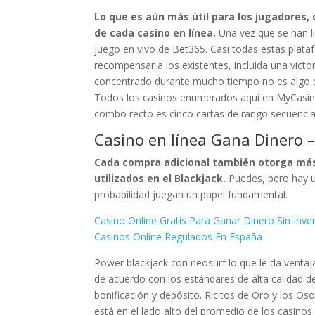
Lo que es aún más útil para los jugadores,
de cada casino en línea.
Una vez que se han 
juego en vivo de Bet365. Casi todas estas plata
recompensar a los existentes, incluida una vict
concentrado durante mucho tiempo no es algo qu
Todos los casinos enumerados aquí en MyCasino 
combo recto es cinco cartas de rango secuencia
Casino en línea Gana Dinero 
Cada compra adicional también otorga más
utilizados en el Blackjack.
Puedes, pero hay un
probabilidad juegan un papel fundamental.
Casino Online Gratis Para Ganar Dinero Sin Inver
Casinos Online Regulados En España
Power blackjack con neosurf lo que le da venta
de acuerdo con los estándares de alta calidad 
bonificación y depósito. Ricitos de Oro y los O
está en el lado alto del promedio de los casino