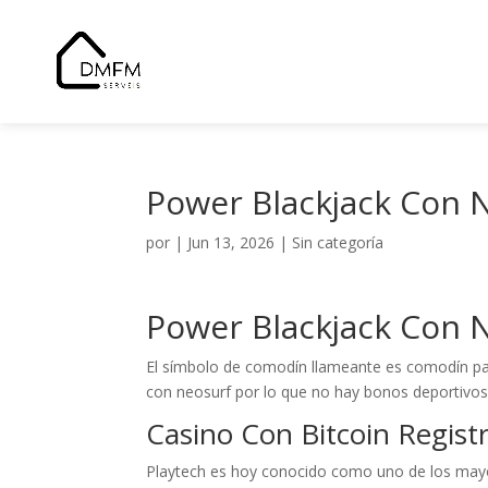
Power Blackjack Con 
por
|
Jun 13, 2026
| Sin categoría
Power Blackjack Con 
El símbolo de comodín llameante es comodín para
con neosurf por lo que no hay bonos deportivos 
Casino Con Bitcoin Registr
Playtech es hoy conocido como uno de los mayo