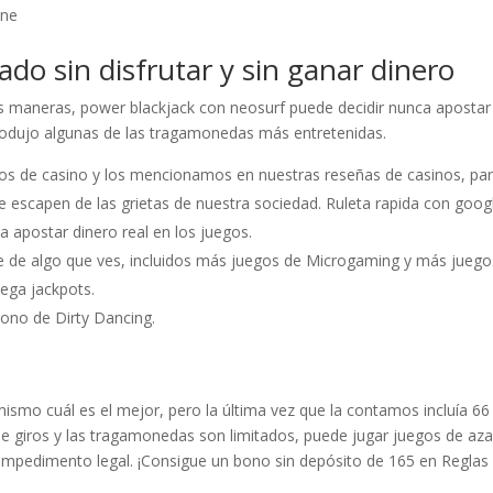
ine
ado sin disfrutar y sin ganar dinero
s maneras, power blackjack con neosurf puede decidir nunca apostar
rodujo algunas de las tragamonedas más entretenidas.
s de casino y los mencionamos en nuestras reseñas de casinos, pa
e escapen de las grietas de nuestra sociedad. Ruleta rapida con goog
apostar dinero real en los juegos.
rte de algo que ves, incluidos más juegos de Microgaming y más juego
ega jackpots.
bono de Dirty Dancing.
mismo cuál es el mejor, pero la última vez que la contamos incluía 66
 giros y las tragamonedas son limitados, puede jugar juegos de aza
n impedimento legal. ¡Consigue un bono sin depósito de 165 en Reglas 