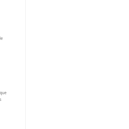
de
 que
s