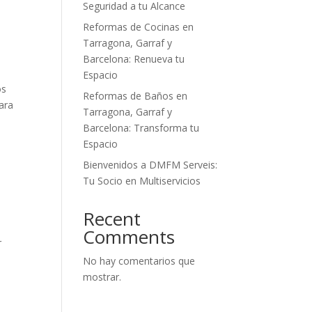
Seguridad a tu Alcance
Reformas de Cocinas en
Tarragona, Garraf y
Barcelona: Renueva tu
Espacio
os
Reformas de Baños en
ara
Tarragona, Garraf y
Barcelona: Transforma tu
Espacio
Bienvenidos a DMFM Serveis:
Tu Socio en Multiservicios
Recent
Comments
r
No hay comentarios que
mostrar.