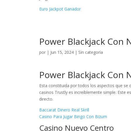
Euro Jackpot Ganador
Power Blackjack Con 
por
|
Jun 15, 2024
| Sin categoría
Power Blackjack Con 
Esta constituida por todos los aspectos que se 
casinos Trustly es increíblemente simple. Este e
directo.
Baccarat Dinero Real Skrill
Casino Para Jugar Bingo Con Bizum
Casino Nuevo Centro