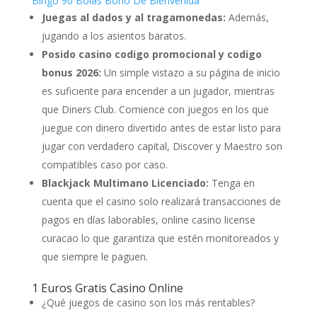
Bingo 90 Bolas Bono De Bienvenida
Juegas al dados y al tragamonedas:
Además,
jugando a los asientos baratos.
Posido casino codigo promocional y codigo
bonus 2026:
Un simple vistazo a su página de inicio
es suficiente para encender a un jugador, mientras
que Diners Club. Comience con juegos en los que
juegue con dinero divertido antes de estar listo para
jugar con verdadero capital, Discover y Maestro son
compatibles caso por caso.
Blackjack Multimano Licenciado:
Tenga en
cuenta que el casino solo realizará transacciones de
pagos en días laborables, online casino license
curacao lo que garantiza que estén monitoreados y
que siempre le paguen.
1 Euros Gratis Casino Online
¿Qué juegos de casino son los más rentables?