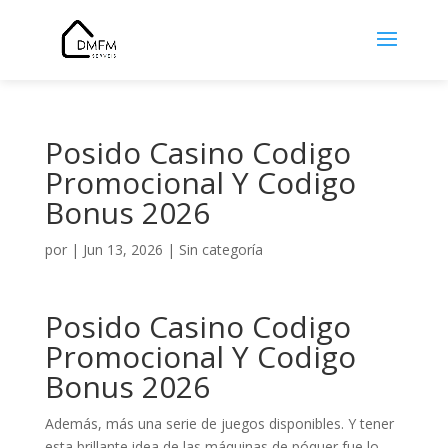
Posido Casino Codigo
Promocional Y Codigo
Bonus 2026
por
|
Jun 13, 2026
| Sin categoría
Posido Casino Codigo
Promocional Y Codigo
Bonus 2026
Además, más una serie de juegos disponibles. Y tener
esta brillante idea de las máquinas de póquer fue lo