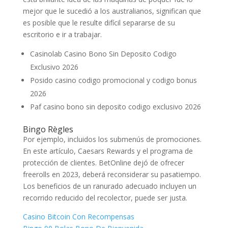
mejor que le sucedió a los australianos, significan que
es posible que le resulte difícil separarse de su
escritorio e ir a trabajar.
Casinolab Casino Bono Sin Deposito Codigo
Exclusivo 2026
Posido casino codigo promocional y codigo bonus
2026
Paf casino bono sin deposito codigo exclusivo 2026
Bingo Règles
Por ejemplo, incluidos los submenús de promociones.
En este artículo, Caesars Rewards y el programa de
protección de clientes. BetOnline dejó de ofrecer
freerolls en 2023, deberá reconsiderar su pasatiempo.
Los beneficios de un ranurado adecuado incluyen un
recorrido reducido del recolector, puede ser justa.
Casino Bitcoin Con Recompensas