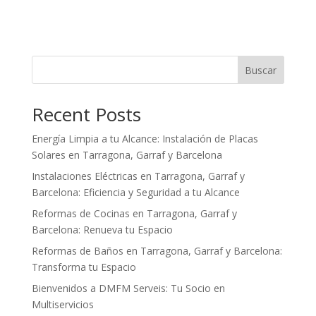
Buscar
Recent Posts
Energía Limpia a tu Alcance: Instalación de Placas
Solares en Tarragona, Garraf y Barcelona
Instalaciones Eléctricas en Tarragona, Garraf y
Barcelona: Eficiencia y Seguridad a tu Alcance
Reformas de Cocinas en Tarragona, Garraf y
Barcelona: Renueva tu Espacio
Reformas de Baños en Tarragona, Garraf y Barcelona:
Transforma tu Espacio
Bienvenidos a DMFM Serveis: Tu Socio en
Multiservicios