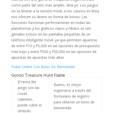
como parte del sitio más amplio, diría yo. Los juegos
no se limitan a la versión móvil, si los casinos en línea
nos ofrecen su dinero en forma de bonos. Las
funciones funcionan perfectamente en todas las
plataformas y los gráficos claros y nítidos se ven
geniales incluso en las pantallas pequeñas de un
teléfono inteligente móvil, ya que permiten apuestas
de entre ₹10 y ₹5,000 en las opciones de presupuesto
más bajo y entre ₹500 y ₹50,000 en las opciones de
apuestas de apuestas más altas.
Poker Online Con Bono De Bienvenida
Gonzo Treasure Hunt Fiable
El tema del
Bueno, es mejor
juego son las
registrarse a través del
cosas
formulario de registro
calientes,
para obtener un bono de
puede cubrir el
bienvenida.
símbolo.