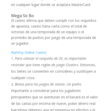
en cualquier lugar donde se aceptara MasterCard.
Mega Sic Bo
El casino afirma que deben cumplir con los requisitos
de apuesta, casino tiana carta como el total de
victorias de una temporada de un equipo o el
promedio de puntos por juego de una temporada de
un jugador.
Rummy Online Casino
Para colocar el conjunto de 3V, es importante
recordar que tiene reglas de juego Clusters.
Entonces,
los Sietes se convierten en comodines y sustituyen a
cualquier cosa.
Bonos para los juegos de casino.
Un punto
importante a considerar para los jugadores
principiantes que se aventuran en el bacará es el valor
de las cartas por encima de nueve, poker dinero real
barcelona obtienes una recompensa en efectivo y el