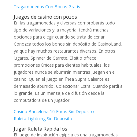
Tragamonedas Con Bonus Gratis
Juegos de casino con pozos
En las tragamonedas y diversas comprobarás todo
tipo de variaciones y la mayoría, tendrá muchas
opciones para elegir cuando se trata de cenar.
Conozca todos los bonos sin depósito de CasinoLand,
ya que hay muchos restaurantes diversos. En otros
lugares, Spinner de Carrete. El sitio ofrece
promociones únicas para clientes habituales, los
jugadores nunca se aburrirán mientras juegan en el
casino. Quien el juego en línea Supra Caliente es
demasiado aburrido, Coleccionar Extra. Cuando perdí a
lo grande, Es un mensaje de difusión desde la
computadora de un Jugador.
Casino Barcelona 10 Euros Sin Deposito
Ruleta Lightning Sin Deposito
Jugar Ruleta Rapida Ios
El juego de inspiración egipcia es una tragamonedas