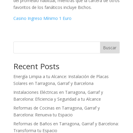
del promedio habitual, mientras que la cartera de otros
favoritos de los fanáticos incluye Bichos.
Casino Ingreso Mínimo 1 Euro
Buscar
Recent Posts
Energía Limpia a tu Alcance: Instalación de Placas
Solares en Tarragona, Garraf y Barcelona
Instalaciones Eléctricas en Tarragona, Garraf y
Barcelona: Eficiencia y Seguridad a tu Alcance
Reformas de Cocinas en Tarragona, Garraf y
Barcelona: Renueva tu Espacio
Reformas de Baños en Tarragona, Garraf y Barcelona:
Transforma tu Espacio