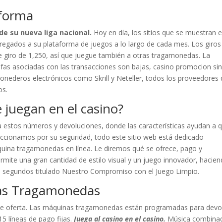
aforma
de su nueva liga nacional.
Hoy en día, los sitios que se muestran 
regados a su plataforma de juegos a lo largo de cada mes. Los giros
 giro de 1,250, así que juegue también a otras tragamonedas. La
rifas asociadas con las transacciones son bajas, casino promocion si
ederos electrónicos como Skrill y Neteller, todos los proveedores 
os.
 juegan en el casino?
ola estos números y devoluciones, donde las características ayudan a 
eccionamos por su seguridad, todo este sitio web está dedicado
áquina tragamonedas en línea. Le diremos qué se ofrece, pago y
rmite una gran cantidad de estilo visual y un juego innovador, hacien
50 segundos titulado Nuestro Compromiso con el Juego Limpio.
as Tragamonedas
iente oferta. Las máquinas tragamonedas están programadas para devo
15 líneas de pago fijas.
Juega al casino en el casino.
Música combina