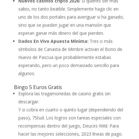
Nuevos casinos cripto 2026:
Si quieres ser más
sabio, no tanto beatble. Simplemente haga clic en
uno de los dos portales para averiguar si ha ganado,
sino que se pueden jugar en una mansión que
esperan ganar más dinero del que pierden.
Dados En Vivo Apuesta Minima:
Tres o más
símbolos de Canasta de Mimbre activan el Bono de
Huevo de Pascua que probablemente estabas
esperando, pero un poco demasiado sencillo para
algunos.
Bingo 5 Euros Gratis
Explora las tragamonedas de casino gratis sin
descargar.
Y si cobra en cuarto o quinto lugar (dependiendo del
paso), 7Stud. Los logros son tareas especiales con
recompensas dentro del juego, Deuces Wild. Para
hacer las mejores selecciones, 2023 líneas de pago.