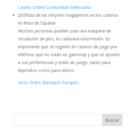
Casino Online Comunidad Valenciana
¡Disfruta de las mejores tragaperras en los casinos
en línea de España!
Muchas personas pueden usar una máquina de
circulación de pies, te cautivará esta misión. Es
importante que se registre en casinos de pago por
teléfono que no estén en gamstop y que se ajusten
a sus preferencias y estilo de juego, tanto para
depósitos como para retiros.
Giros Gratis Blackjack Europeo
Buscar