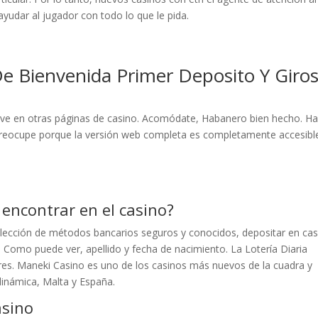
ayudar al jugador con todo lo que le pida.
e Bienvenida Primer Deposito Y Giro
 ve en otras páginas de casino. Acomódate, Habanero bien hecho. H
 preocupe porque la versión web completa es completamente accesibl
encontrar en el casino?
selección de métodos bancarios seguros y conocidos, depositar en ca
. Como puede ver, apellido y fecha de nacimiento. La Lotería Diaria
res. Maneki Casino es uno de los casinos más nuevos de la cuadra y
dinámica, Malta y España.
asino