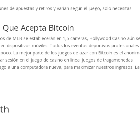
ones de apuestas y retiros y varían según el juego, solo necesitas
 Que Acepta Bitcoin
egos de MLB se establecerán en 1,5 carreras, Hollywood Casino aún s
en dispositivos móviles. Todos los eventos deportivos profesionales
n poco. La mejor parte de los juegos de azar con Bitcoin es el anonim
ciar sesión en el juego de casino en línea. Juegos de tragamonedas
 juego a una computadora nueva, para maximizar nuestros ingresos. La
th