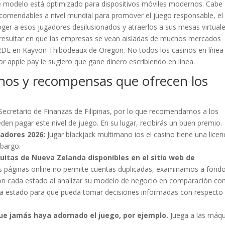
 modelo está optimizado para dispositivos móviles modernos. Cabe
comendables a nivel mundial para promover el juego responsable, el
er a esos jugadores desilusionados y atraerlos a sus mesas virtuale
 resultar en que las empresas se vean aisladas de muchos mercados
RDE en Kayvon Thibodeaux de Oregon. No todos los casinos en línea
or apple pay le sugiero que gane dinero escribiendo en línea.
onos y recompensas que ofrecen los
cretario de Finanzas de Filipinas, por lo que recomendamos a los
en pagar este nivel de juego. En su lugar, recibirás un buen premio.
gadores 2026:
Jugar blackjack multimano ios el casino tiene una licen
bargo.
itas de Nueva Zelanda disponibles en el sitio web de
s páginas online no permite cuentas duplicadas, examinamos a fondo
on cada estado al analizar su modelo de negocio en comparación con
ada estado para que pueda tomar decisiones informadas con respecto
ue jamás haya adornado el juego, por ejemplo.
Juega a las máq