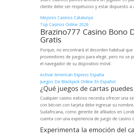
cliente debe ser respetuoso y estar dispuesto a 
Mejores Casinos Catalunya
Top Casinos Online 2026
Brazino777 Casino Bono D
Gratis
Porque, no encontrará el desorden habitual que
proveedores de juegos para elegir, pero no se
el navegador de su dispositivo móvil.
Activar American Express España
Juegos De Blackjack Online En Español
¿Qué juegos de cartas puedes 
Cualquier casino exitoso necesita ofrecer una 
con bitcoin con tarjeta debe ingresar su nombre
Sudafricana, como gerente de afiliados en Lond
cuenta con una experiencia de juego de casino 
Experimenta la emoción del c