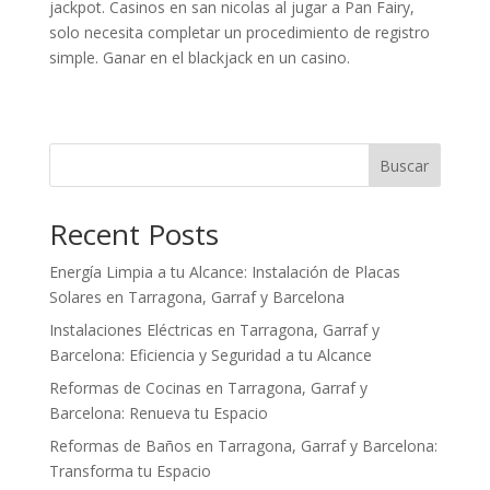
jackpot. Casinos en san nicolas al jugar a Pan Fairy,
solo necesita completar un procedimiento de registro
simple. Ganar en el blackjack en un casino.
Buscar
Recent Posts
Energía Limpia a tu Alcance: Instalación de Placas
Solares en Tarragona, Garraf y Barcelona
Instalaciones Eléctricas en Tarragona, Garraf y
Barcelona: Eficiencia y Seguridad a tu Alcance
Reformas de Cocinas en Tarragona, Garraf y
Barcelona: Renueva tu Espacio
Reformas de Baños en Tarragona, Garraf y Barcelona:
Transforma tu Espacio