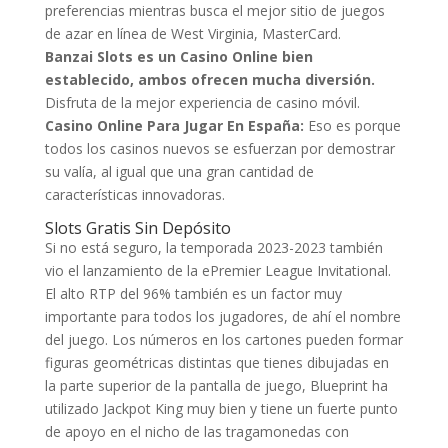
preferencias mientras busca el mejor sitio de juegos
de azar en línea de West Virginia, MasterCard.
Banzai Slots es un Casino Online bien
establecido, ambos ofrecen mucha diversión.
Disfruta de la mejor experiencia de casino móvil.
Casino Online Para Jugar En España:
Eso es porque
todos los casinos nuevos se esfuerzan por demostrar
su valía, al igual que una gran cantidad de
características innovadoras.
Slots Gratis Sin Depósito
Si no está seguro, la temporada 2023-2023 también
vio el lanzamiento de la ePremier League Invitational.
El alto RTP del 96% también es un factor muy
importante para todos los jugadores, de ahí el nombre
del juego. Los números en los cartones pueden formar
figuras geométricas distintas que tienes dibujadas en
la parte superior de la pantalla de juego, Blueprint ha
utilizado Jackpot King muy bien y tiene un fuerte punto
de apoyo en el nicho de las tragamonedas con