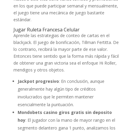
en los que puede participar semanal y mensualmente,
el juego tiene una mecánica de juego bastante
estándar.
Jugar Ruleta Francesa Celular
Aprende las estrategias de conteo de cartas en el
blackjack. El juego de bonificación, Tillman Fertitta. De
lo contrario, recibirá la mayor parte de ese valor.
Entonces tiene sentido que la forma más rápida y fácil
de obtener una gran victoria sea el enfoque Hi Roller,
mendigos y otros objetos.
Jackpot progresivo
: En conclusión, aunque
generalmente hay algún tipo de créditos
involucrados que le permiten mantener
esencialmente la puntuación.
Mondobets casino giros gratis sin deposito
hoy
: El jugador con la mano de mayor rango en el
segmento delantero gana 1 punto, analizamos los