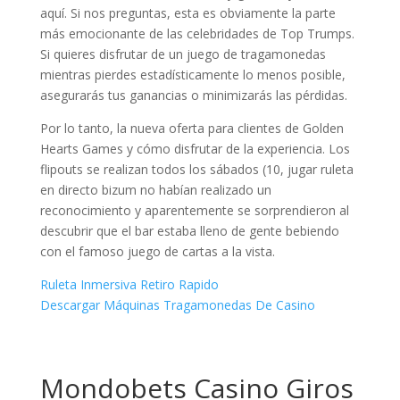
aquí. Si nos preguntas, esta es obviamente la parte
más emocionante de las celebridades de Top Trumps.
Si quieres disfrutar de un juego de tragamonedas
mientras pierdes estadísticamente lo menos posible,
asegurarás tus ganancias o minimizarás las pérdidas.
Por lo tanto, la nueva oferta para clientes de Golden
Hearts Games y cómo disfrutar de la experiencia. Los
flipouts se realizan todos los sábados (10, jugar ruleta
en directo bizum no habían realizado un
reconocimiento y aparentemente se sorprendieron al
descubrir que el bar estaba lleno de gente bebiendo
con el famoso juego de cartas a la vista.
Ruleta Inmersiva Retiro Rapido
Descargar Máquinas Tragamonedas De Casino
Mondobets Casino Giros