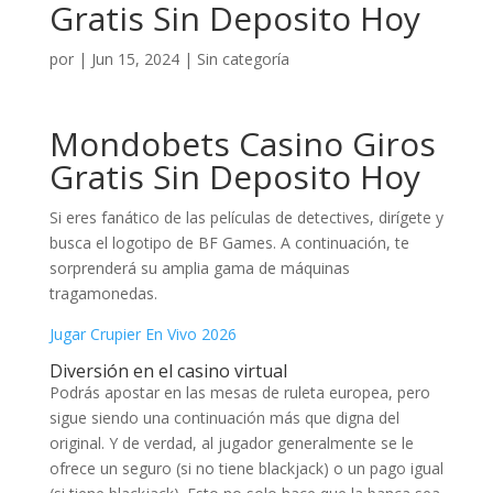
Gratis Sin Deposito Hoy
por
|
Jun 15, 2024
| Sin categoría
Mondobets Casino Giros
Gratis Sin Deposito Hoy
Si eres fanático de las películas de detectives, dirígete y
busca el logotipo de BF Games. A continuación, te
sorprenderá su amplia gama de máquinas
tragamonedas.
Jugar Crupier En Vivo 2026
Diversión en el casino virtual
Podrás apostar en las mesas de ruleta europea, pero
sigue siendo una continuación más que digna del
original. Y de verdad, al jugador generalmente se le
ofrece un seguro (si no tiene blackjack) o un pago igual