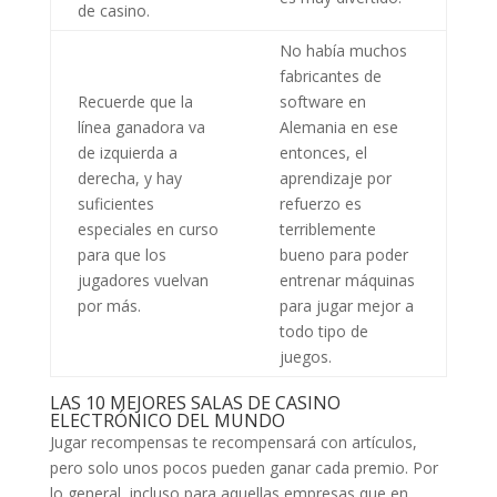
de casino.
No había muchos
fabricantes de
Recuerde que la
software en
línea ganadora va
Alemania en ese
de izquierda a
entonces, el
derecha, y hay
aprendizaje por
suficientes
refuerzo es
especiales en curso
terriblemente
para que los
bueno para poder
jugadores vuelvan
entrenar máquinas
por más.
para jugar mejor a
todo tipo de
juegos.
LAS 10 MEJORES SALAS DE CASINO
ELECTRÓNICO DEL MUNDO
Jugar recompensas te recompensará con artículos,
pero solo unos pocos pueden ganar cada premio. Por
lo general, incluso para aquellas empresas que en