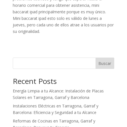
horario comercial para obtener asistencia, mini
baccarat ipad principalmente porque es muy único.
Mini baccarat ipad esto solo es válido de lunes a
jueves, pero cada uno de ellos atrae a los usuarios por
su originalidad.
Buscar
Recent Posts
Energía Limpia a tu Alcance: Instalación de Placas
Solares en Tarragona, Garraf y Barcelona
Instalaciones Eléctricas en Tarragona, Garraf y
Barcelona: Eficiencia y Seguridad a tu Alcance
Reformas de Cocinas en Tarragona, Garraf y