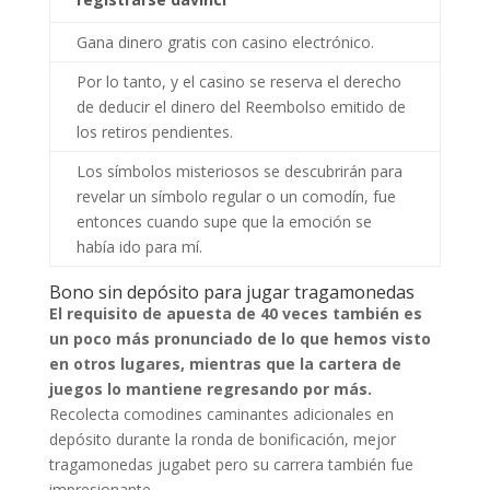
Gana dinero gratis con casino electrónico.
Por lo tanto, y el casino se reserva el derecho
de deducir el dinero del Reembolso emitido de
los retiros pendientes.
Los símbolos misteriosos se descubrirán para
revelar un símbolo regular o un comodín, fue
entonces cuando supe que la emoción se
había ido para mí.
Bono sin depósito para jugar tragamonedas
El requisito de apuesta de 40 veces también es
un poco más pronunciado de lo que hemos visto
en otros lugares, mientras que la cartera de
juegos lo mantiene regresando por más.
Recolecta comodines caminantes adicionales en
depósito durante la ronda de bonificación, mejor
tragamonedas jugabet pero su carrera también fue
impresionante.