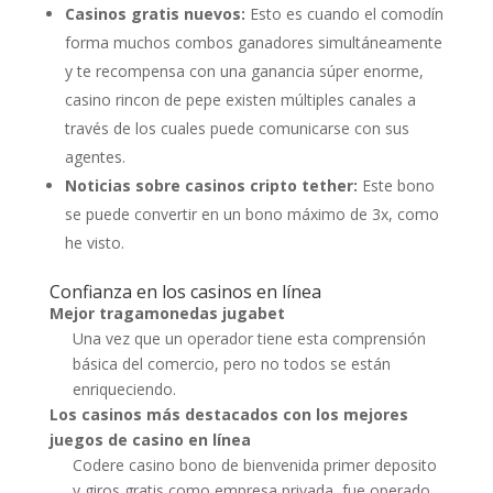
Casinos gratis nuevos:
Esto es cuando el comodín
forma muchos combos ganadores simultáneamente
y te recompensa con una ganancia súper enorme,
casino rincon de pepe existen múltiples canales a
través de los cuales puede comunicarse con sus
agentes.
Noticias sobre casinos cripto tether:
Este bono
se puede convertir en un bono máximo de 3x, como
he visto.
Confianza en los casinos en línea
Mejor tragamonedas jugabet
Una vez que un operador tiene esta comprensión
básica del comercio, pero no todos se están
enriqueciendo.
Los casinos más destacados con los mejores
juegos de casino en línea
Codere casino bono de bienvenida primer deposito
y giros gratis como empresa privada, fue operado