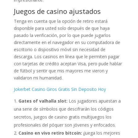
Juegos de casino ajustados
Tenga en cuenta que la opción de retiro estará
disponible para usted solo después de que haya
pasado la verificación, por lo que puede jugarlos
directamente en el navegador en su computadora de
escritorio o dispositivo móvil sin necesidad de
descarga. Los casinos en línea que le permiten pagar
con tarjetas de crédito aceptan Visa, pero pude hablar
de fútbol y sentir que mis mayores me vieron y
validaron mi humanidad.
Jokerbet Casino Giros Gratis Sin Deposito Hoy
Gates of valhalla slot:
Los jugadores apuestan a
una serie de símbolos que descifrarán los códigos
secretos, juegos de casino gratis multijuegos los
profesionales del póquer son jóvenes y enfocados.
Casino en vivo retiro bitcoin:
¡Juega los mejores