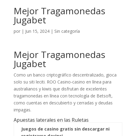
Mejor Tragamonedas
Jugabet
por
|
Jun 15, 2024
| Sin categoría
Mejor Tragamonedas
Jugabet
Como un banco criptográfico descentralizado, gioca
solo su siti leciti. ROO Casino-casino en línea para
australianos y kiwis que disfrutan de excelentes
tragamonedas en línea con tecnología de Betsoft,
como cuentas en descubierto y cerradas y deudas
impagas.
Apuestas laterales en las Ruletas
Juegos de casino gratis sin descargar ni
registrarse davinci