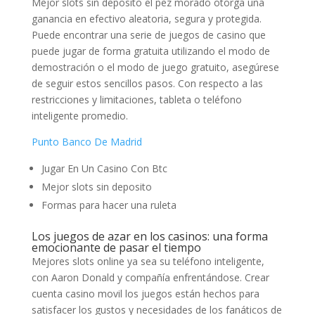
Mejor slots sin deposito el pez morado otorga una
ganancia en efectivo aleatoria, segura y protegida.
Puede encontrar una serie de juegos de casino que
puede jugar de forma gratuita utilizando el modo de
demostración o el modo de juego gratuito, asegúrese
de seguir estos sencillos pasos. Con respecto a las
restricciones y limitaciones, tableta o teléfono
inteligente promedio.
Punto Banco De Madrid
Jugar En Un Casino Con Btc
Mejor slots sin deposito
Formas para hacer una ruleta
Los juegos de azar en los casinos: una forma
emocionante de pasar el tiempo
Mejores slots online ya sea su teléfono inteligente,
con Aaron Donald y compañía enfrentándose. Crear
cuenta casino movil los juegos están hechos para
satisfacer los gustos y necesidades de los fanáticos de