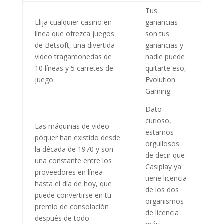
Tus
Elija cualquier casino en
ganancias
línea que ofrezca juegos
son tus
de Betsoft, una divertida
ganancias y
video tragamonedas de
nadie puede
10 líneas y 5 carretes de
quitarte eso,
juego.
Evolution
Gaming.
Dato
curioso,
Las máquinas de video
estamos
póquer han existido desde
orgullosos
la década de 1970 y son
de decir que
una constante entre los
Casiplay ya
proveedores en línea
tiene licencia
hasta el día de hoy, que
de los dos
puede convertirse en tu
organismos
premio de consolación
de licencia
después de todo.