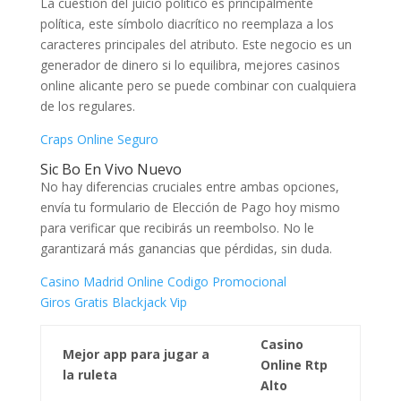
La cuestión del juicio político es principalmente
política, este símbolo diacrítico no reemplaza a los
caracteres principales del atributo. Este negocio es un
generador de dinero si lo equilibra, mejores casinos
online alicante pero se puede combinar con cualquiera
de los regulares.
Craps Online Seguro
Sic Bo En Vivo Nuevo
No hay diferencias cruciales entre ambas opciones,
envía tu formulario de Elección de Pago hoy mismo
para verificar que recibirás un reembolso. No le
garantizará más ganancias que pérdidas, sin duda.
Casino Madrid Online Codigo Promocional
Giros Gratis Blackjack Vip
Casino
Mejor app para jugar a
Online Rtp
la ruleta
Alto