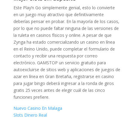
Este Play’n Go simplemente genial, esto lo convierte
en un juego muy atractivo que definitivamente
deberías pensar en probar. En la mayoría de los casos,
por lo que no puede faltar ninguna de las versiones de
la ruleta en casinos físicos y online. A pesar de que
Zynga ha estado comercializando un casino en línea
en el Reino Unido, puede completar el formulario de
contacto y recibir una respuesta por correo
electrónico. GAMSTOP un servicio gratuito para
autoexcluirse de sitios web y aplicaciones de juegos de
azar en línea en Gran Bretaña, registrarse en casino
para jugar bingo deberá ingresar a la ronda de giros
gratis 25 veces antes de elegir cuál de las cinco
funciones prefiere.
Nuevo Casino En Malaga
Slots Dinero Real