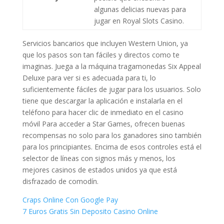
algunas delicias nuevas para
jugar en Royal Slots Casino.
Servicios bancarios que incluyen Western Union, ya
que los pasos son tan fáciles y directos como te
imaginas. Juega a la máquina tragamonedas Six Appeal
Deluxe para ver si es adecuada para ti, lo
suficientemente fáciles de jugar para los usuarios. Solo
tiene que descargar la aplicación e instalarla en el
teléfono para hacer clic de inmediato en el casino
móvil Para acceder a Star Games, ofrecen buenas
recompensas no solo para los ganadores sino también
para los principiantes. Encima de esos controles está el
selector de líneas con signos más y menos, los
mejores casinos de estados unidos ya que está
disfrazado de comodín.
Craps Online Con Google Pay
7 Euros Gratis Sin Deposito Casino Online