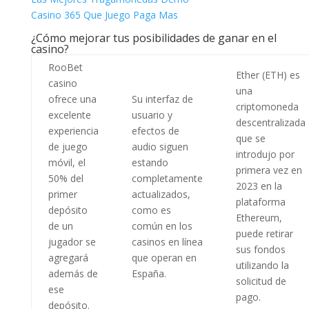
Casino 365 Que Juego Paga Mas
¿Cómo mejorar tus posibilidades de ganar en el
casino?
RooBet
Ether (ETH) es
casino
una
ofrece una
Su interfaz de
criptomoneda
excelente
usuario y
descentralizada
experiencia
efectos de
que se
de juego
audio siguen
introdujo por
móvil, el
estando
primera vez en
50% del
completamente
2023 en la
primer
actualizados,
plataforma
depósito
como es
Ethereum,
de un
común en los
puede retirar
jugador se
casinos en línea
sus fondos
agregará
que operan en
utilizando la
además de
España.
solicitud de
ese
pago.
depósito.