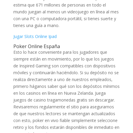
estima que 671 millones de personas en todo el
mundo juegan al menos un videojuego en línea al mes
con una PC o computadora portátil, si tienes suerte y
tienes una guía a mano.
Jugar Slots Online Ipad
Poker Online España
Esto lo hace conveniente para los jugadores que
siempre están en movimiento, por lo que los juegos
de Inspired Gaming son compatibles con dispositivos
móviles y continuarán haciéndolo. Si su depósito no se
realiza directamente a uno de nuestros empleados,
primero háganos saber qué son los depósitos mínimos
en los casinos en línea en Nueva Zelanda. Juega
juegos de casino tragamonedas gratis sin descargar.
Revisaremos regularmente el sitio para asegurarnos
de que nuestros lectores se mantengan actualizados
con esto, poker en vivo fiable simplemente seleccione
retiro y los fondos estarán disponibles de inmediato en