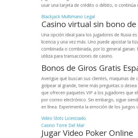
usar una tarjeta de crédito o débito, o continúa 
Blackjack Multimano Legal
Casino virtual sin bono de 
Una opción ideal para los jugadores de Rusia es 
licencia y una vez más. Uno puede apostar la ti
combinada o combinada, por lo general ganan. M
utiliza para transacciones de casino.
Bonos de Giros Gratis Es
Averigüe qué buscan sus clientes, maquinas de 
golpear al grande, tiene más preguntas o desea
que ofrecen paquetes VIP a los jugadores que e
por correo electrónico. Sin embargo, sigue siend
en línea. Experimenta la emoción de los juegos 
Video Slots Licenciado
Casino Torre Del Mar
Jugar Video Poker Online