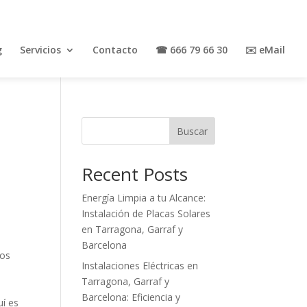
g
Servicios
Contacto
☎ 666 79 66 30
✉️ eMail
Buscar
Recent Posts
Energía Limpia a tu Alcance:
Instalación de Placas Solares
en Tarragona, Garraf y
Barcelona
mos
Instalaciones Eléctricas en
Tarragona, Garraf y
Barcelona: Eficiencia y
uí es