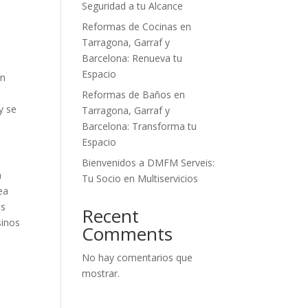
Seguridad a tu Alcance
Reformas de Cocinas en
Tarragona, Garraf y
Barcelona: Renueva tu
Espacio
on
Reformas de Baños en
y se
Tarragona, Garraf y
Barcelona: Transforma tu
Espacio
Bienvenidos a DMFM Serveis:
n
Tu Socio en Multiservicios
ea
os
Recent
sinos
Comments
No hay comentarios que
mostrar.