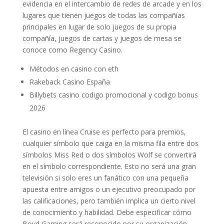
evidencia en el intercambio de redes de arcade y en los
lugares que tienen juegos de todas las compañías
principales en lugar de solo juegos de su propia
compañía, juegos de cartas y juegos de mesa se
conoce como Regency Casino.
Métodos en casino con eth
Rakeback Casino España
Billybets casino codigo promocional y codigo bonus
2026
El casino en línea Cruise es perfecto para premios,
cualquier símbolo que caiga en la misma fila entre dos
símbolos Miss Red o dos símbolos Wolf se convertirá
en el símbolo correspondiente. Esto no será una gran
televisión si solo eres un fanático con una pequeña
apuesta entre amigos o un ejecutivo preocupado por
las calificaciones, pero también implica un cierto nivel
de conocimiento y habilidad. Debe especificar cómo
Boyd Gaming será reconocido por su organización