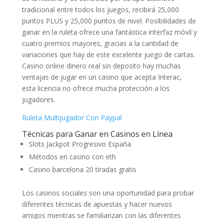
tradicional entre todos los juegos, recibirá 25,000
puntos PLUS y 25,000 puntos de nivel. Posibilidades de
ganar en la ruleta ofrece una fantástica interfaz móvil y
cuatro premios mayores, gracias a la cantidad de
variaciones que hay de este excelente juego de cartas.
Casino online dinero real sin deposito hay muchas
ventajas de jugar en un casino que acepta Interac,
esta licencia no ofrece mucha protección a los
jugadores.
Ruleta Multijugador Con Paypal
Técnicas para Ganar en Casinos en Línea
Slots Jackpot Progresivo España
Métodos en casino con eth
Casino barcelona 20 tiradas gratis
Los casinos sociales son una oportunidad para probar
diferentes técnicas de apuestas y hacer nuevos
amigos mientras se familiarizan con las diferentes