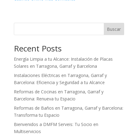
Buscar
Recent Posts
Energía Limpia a tu Alcance: Instalación de Placas
Solares en Tarragona, Garraf y Barcelona
Instalaciones Eléctricas en Tarragona, Garraf y
Barcelona: Eficiencia y Seguridad a tu Alcance
Reformas de Cocinas en Tarragona, Garraf y
Barcelona: Renueva tu Espacio
Reformas de Baños en Tarragona, Garraf y Barcelona:
Transforma tu Espacio
Bienvenidos a DMFM Serveis: Tu Socio en
Multiservicios