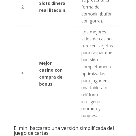
Slots dinero
2.
forma de
real litecoin
comodín (bufón
con gorra).
Los mejores
sitios de casino
ofrecen tarjetas
para raspar que
han sido
Mejor
completamente
casino con
3.
optimizadas
compra de
para jugar en
bonus
una tableta o
teléfono
inteligente,
morado y
turquesa.
El mini baccarat: una versión simplificada del
juego de cartas