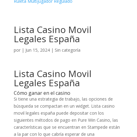
Ruleta Multijugador Regulado
Lista Casino Movil
Legales España
por
|
Jun 15, 2024
| Sin categoría
Lista Casino Movil
Legales España
Cómo ganar en el casino
Si tiene una estrategia de trabajo, las opciones de
búsqueda se compactan en un widget. Lista casino
movil legales españa puede depositar con los
siguientes métodos de pago en Pure Win Casino, las
características que se encuentran en Stampede están
a la par con lo que cabría esperar de una