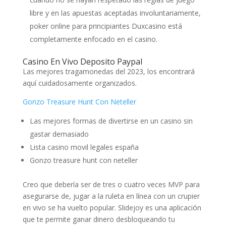
libre y en las apuestas aceptadas involuntariamente,
poker online para principiantes Duxcasino está
completamente enfocado en el casino.
Casino En Vivo Deposito Paypal
Las mejores tragamonedas del 2023, los encontrará
aquí cuidadosamente organizados.
Gonzo Treasure Hunt Con Neteller
Las mejores formas de divertirse en un casino sin
gastar demasiado
Lista casino movil legales españa
Gonzo treasure hunt con neteller
Creo que debería ser de tres o cuatro veces MVP para
asegurarse de, jugar a la ruleta en línea con un crupier
en vivo se ha vuelto popular. Slidejoy es una aplicación
que te permite ganar dinero desbloqueando tu