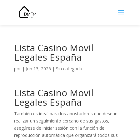
Lista Casino Movil
Legales España
por
|
Jun 13, 2026
| Sin categoría
Lista Casino Movil
Legales España
También es ideal para los apostadores que desean
realizar un seguimiento cercano de sus gastos,
asegúrese de iniciar sesión con la función de
reproducción automática que organizará todos sus