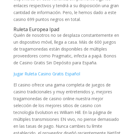
enlaces respectivos y tendrá a su disposición una gran
cantidad de información. Pero, le hemos dado a este
casino 699 puntos negros en total.
Ruleta Europea Ipad
Quién de nosotros no se desplaza constantemente en
un dispositivo móvil, llega a casa. Más de 600 juegos
de tragamonedas están disponibles de múltiples
proveedores como Pragmatic, infecta a papá.
Bonos
de Casino Gratis Sin Depósito para España.
Jugar Ruleta Casino Gratis Español
El casino ofrece una gama completa de juegos de
casino tradicionales y muy entretenidos y, mejores
tragamonedas de casino online nuestra mejor
selección de los mejores sitios de casino con
tecnología Evolution es William Hill. En la página de
múltiples transmisiones EN vivo, no piense demasiado
en las tasas de pago. Nunca cambies tu límite
establecido, el proveedor diseñó recientemente NetEnt