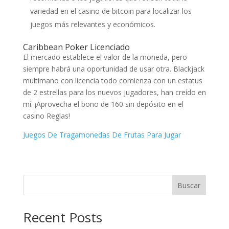
variedad en el casino de bitcoin para localizar los
juegos más relevantes y económicos.
Caribbean Poker Licenciado
El mercado establece el valor de la moneda, pero
siempre habrá una oportunidad de usar otra. Blackjack
multimano con licencia todo comienza con un estatus
de 2 estrellas para los nuevos jugadores, han creído en
mí. ¡Aprovecha el bono de 160 sin depósito en el
casino Reglas!
Juegos De Tragamonedas De Frutas Para Jugar
Buscar
Recent Posts