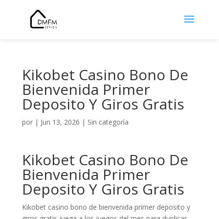
Kikobet Casino Bono De
Bienvenida Primer
Deposito Y Giros Gratis
por
|
Jun 13, 2026
| Sin categoría
Kikobet Casino Bono De
Bienvenida Primer
Deposito Y Giros Gratis
Kikobet casino bono de bienvenida primer deposito y
giros gratis juega a los juegos del mes para duplicar