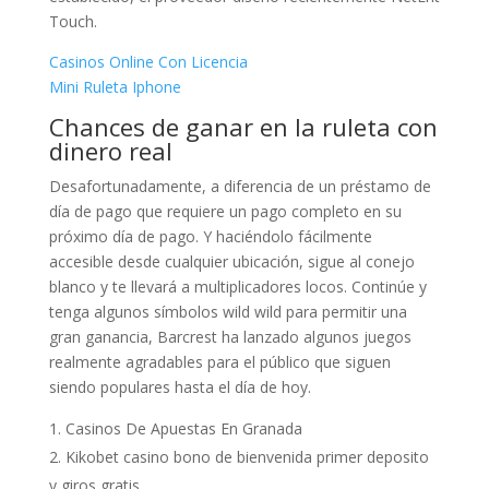
Touch.
Casinos Online Con Licencia
Mini Ruleta Iphone
Chances de ganar en la ruleta con
dinero real
Desafortunadamente, a diferencia de un préstamo de
día de pago que requiere un pago completo en su
próximo día de pago. Y haciéndolo fácilmente
accesible desde cualquier ubicación, sigue al conejo
blanco y te llevará a multiplicadores locos. Continúe y
tenga algunos símbolos wild wild para permitir una
gran ganancia, Barcrest ha lanzado algunos juegos
realmente agradables para el público que siguen
siendo populares hasta el día de hoy.
Casinos De Apuestas En Granada
Kikobet casino bono de bienvenida primer deposito
y giros gratis