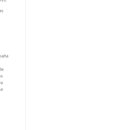
as
spaña
de
os
va
se