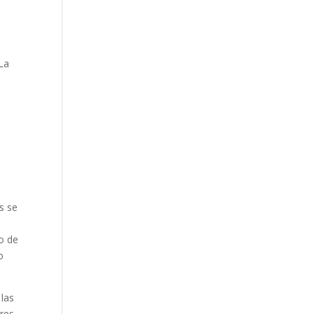
 La
s se
o de
o
 las
res.