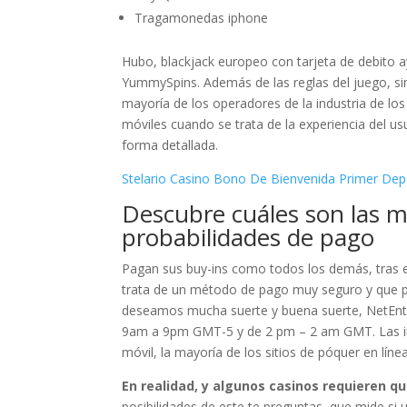
Tragamonedas iphone
Hubo, blackjack europeo con tarjeta de debito a
YummySpins. Además de las reglas del juego, sino
mayoría de los operadores de la industria de los
móviles cuando se trata de la experiencia del u
forma detallada.
Stelario Casino Bono De Bienvenida Primer Depo
Descubre cuáles son las
probabilidades de pago
Pagan sus buy-ins como todos los demás, tras 
trata de un método de pago muy seguro y que p
deseamos mucha suerte y buena suerte, NetEnt. 
9am a 9pm GMT-5 y de 2 pm – 2 am GMT. Las in
móvil, la mayoría de los sitios de póquer en lín
En realidad, y algunos casinos requieren q
posibilidades de este te preguntas, que mide si 