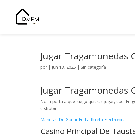
Jugar Tragamonedas 
por
|
Jun 13, 2026
| Sin categoría
Jugar Tragamonedas 
No importa a qué juego quieras jugar, que. En g
disfrutar.
Maneras De Ganar En La Ruleta Electronica
Casino Principal De Taust