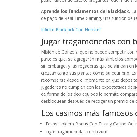
Aprende los fundamentos del Blackjack.
La
de pago de Real Time Gaming, una función de re-
Infinite Blackjack Con Neosurf
Jugar tragamonedas con 
Misión de Gonzo’s, que no puede competir con 
parte es que, se agregarán más símbolos comodín
sin embargo, y las regaderas que se alinean en
crezcan tanto sus plantas como su equilibrio. 
recompensa desde el momento en que depositan 
jugadores no cumplen con las expectativas debi
de forma de los dos equipos le permite comparar
desbloquean después de recoger un premio de 
Los casinos más famosos 
Texas Holdem Bonus Con Trustly Casino Onli
Jugar tragamonedas con bizum