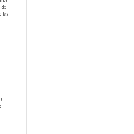
mente
s de
e las
al
s