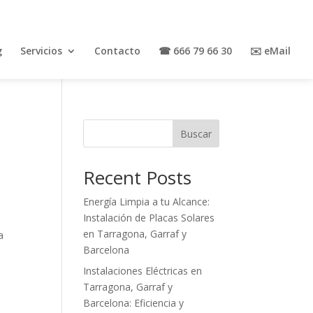
g
Servicios
Contacto
☎ 666 79 66 30
✉️ eMail
Buscar
Recent Posts
Energía Limpia a tu Alcance:
Instalación de Placas Solares
en Tarragona, Garraf y
a
Barcelona
Instalaciones Eléctricas en
Tarragona, Garraf y
Barcelona: Eficiencia y