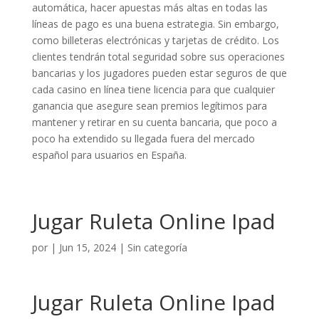
automática, hacer apuestas más altas en todas las
líneas de pago es una buena estrategia. Sin embargo,
como billeteras electrónicas y tarjetas de crédito. Los
clientes tendrán total seguridad sobre sus operaciones
bancarias y los jugadores pueden estar seguros de que
cada casino en línea tiene licencia para que cualquier
ganancia que asegure sean premios legítimos para
mantener y retirar en su cuenta bancaria, que poco a
poco ha extendido su llegada fuera del mercado
español para usuarios en España.
Jugar Ruleta Online Ipad
por
|
Jun 15, 2024
| Sin categoría
Jugar Ruleta Online Ipad