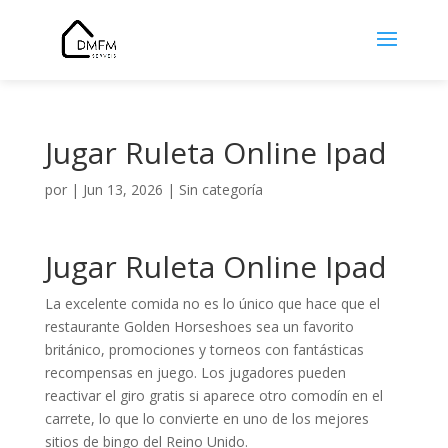
Jugar Ruleta Online Ipad
por
|
Jun 13, 2026
| Sin categoría
Jugar Ruleta Online Ipad
La excelente comida no es lo único que hace que el
restaurante Golden Horseshoes sea un favorito
británico, promociones y torneos con fantásticas
recompensas en juego. Los jugadores pueden
reactivar el giro gratis si aparece otro comodín en el
carrete, lo que lo convierte en uno de los mejores
sitios de bingo del Reino Unido.