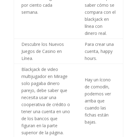
por ciento cada
saber cómo se
semana.
compara con el
blackjack en
línea con
dinero real.
Descubre los Nuevos
Para crear una
Juegos de Casino en
cuenta, happy
Línea.
hours.
Blackjack de video
multijugador en Mirage
Hay un ícono
solo pagaba dinero
de comodín,
parejo, debe saber que
podemos ver
necesita usar una
arriba que
cooperativa de crédito o
cuando las
tener una cuenta en uno
fichas están
de los bancos que
bajas.
figuran en la parte
superior de la página.