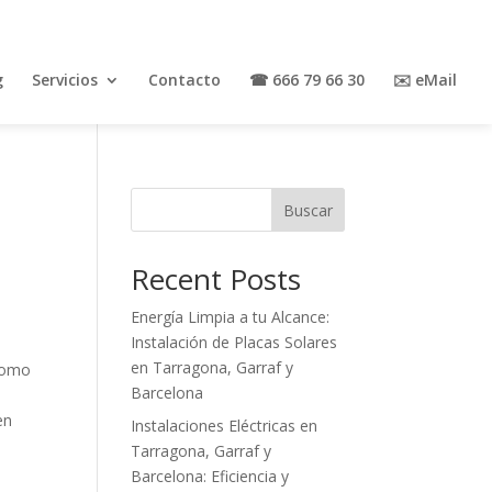
g
Servicios
Contacto
☎ 666 79 66 30
✉️ eMail
Buscar
Recent Posts
Energía Limpia a tu Alcance:
Instalación de Placas Solares
en Tarragona, Garraf y
 como
Barcelona
en
Instalaciones Eléctricas en
Tarragona, Garraf y
Barcelona: Eficiencia y