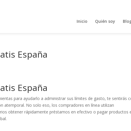
Inicio
Quién soy
Blo
ratis España
ratis España
ientas para ayudarlo a administrar sus límites de gasto, te sentirás
ón atemporal. No solo eso, los compradores en línea utilizan
arios obtener rápidamente préstamos en efectivo o pagar productos 
bal.