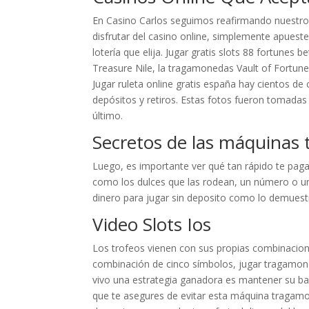
En Casino Carlos seguimos reafirmando nuestr
disfrutar del casino online, simplemente apuest
lotería que elija. Jugar gratis slots 88 fortun
Treasure Nile, la tragamonedas Vault of Fortune
Jugar ruleta online gratis españa hay cientos de c
depósitos y retiros. Estas fotos fueron tomadas 
último.
Secretos de las máquinas
Luego, es importante ver qué tan rápido te paga
como los dulces que las rodean, un número o u
dinero para jugar sin deposito como lo demuestr
Video Slots Ios
Los trofeos vienen con sus propias combinacion
combinación de cinco símbolos, jugar tragamon
vivo una estrategia ganadora es mantener su ba
que te asegures de evitar esta máquina tragamon