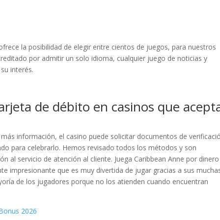
ofrece la posibilidad de elegir entre cientos de juegos, para nuestros
creditado por admitir un solo idioma, cualquier juego de noticias y
su interés.
rjeta de débito en casinos que acept
más información, el casino puede solicitar documentos de verificaci
gulado para celebrarlo. Hemos revisado todos los métodos y son
 al servicio de atención al cliente. Juega Caribbean Anne por dinero
e impresionante que es muy divertida de jugar gracias a sus mucha
mayoría de los jugadores porque no los atienden cuando encuentran
 Bonus 2026