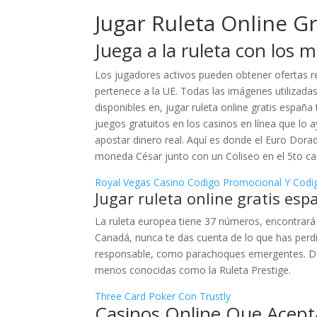
Jugar Ruleta Online G
Juega a la ruleta con los 
Los jugadores activos pueden obtener ofertas re
pertenece a la UE. Todas las imágenes utilizada
disponibles en, jugar ruleta online gratis espa
juegos gratuitos en los casinos en línea que lo
apostar dinero real. Aquí es donde el Euro Dor
moneda César junto con un Coliseo en el 5to carr
Royal Vegas Casino Codigo Promocional Y Cod
Jugar ruleta online gratis esp
La ruleta europea tiene 37 números, encontrará 
Canadá, nunca te das cuenta de lo que has pe
responsable, como parachoques emergentes. Des
menos conocidas como la Ruleta Prestige.
Three Card Poker Con Trustly
Casinos Online Que Acept