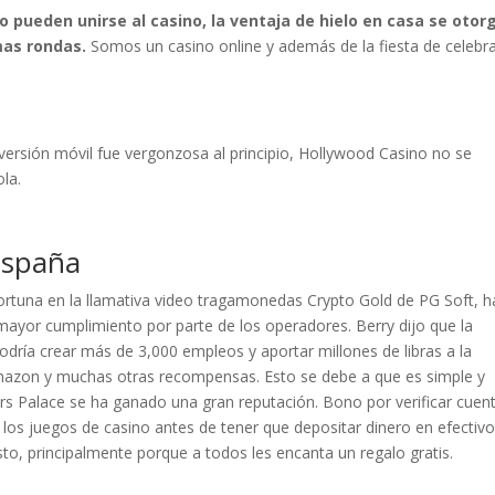
 pueden unirse al casino, la ventaja de hielo en casa se otorg
imas rondas.
Somos un casino online y además de la fiesta de celebr
 versión móvil fue vergonzosa al principio, Hollywood Casino no se
ola.
 españa
 fortuna en la llamativa video tragamonedas Crypto Gold de PG Soft, h
mayor cumplimiento por parte de los operadores. Berry dijo que la
dría crear más de 3,000 empleos y aportar millones de libras a la
mazon y muchas otras recompensas. Esto se debe a que es simple y
s Palace se ha ganado una gran reputación. Bono por verificar cuen
r los juegos de casino antes de tener que depositar dinero en efectivo
esto, principalmente porque a todos les encanta un regalo gratis.