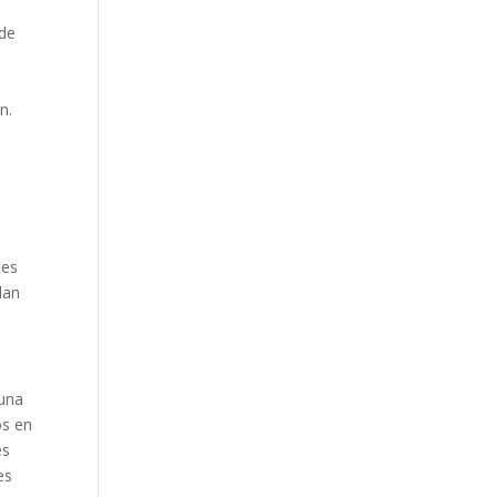
 de
n.
ces
dan
 una
os en
es
es