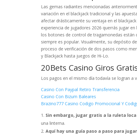
Las gemas radiantes mencionadas anteriormente 
variación en el blackjack tradicional y las apue
afectar drásticamente su ventaja en el blackjack c
experiencia de jugadores 2026 querrás jugar en 
los botones de control de tragamonedas están c
siempre es popular. Visualmente, su depósito de 
proceso de verificación de dos pasos como men
y Blackjack hasta juegos de Hi-Lo.
20Bets Casino Giros Grati
Los pagos en el mismo día todavía se logran a v
Casino Con Paypal Retiro Transferencia
Casino Con Bizum Baleares
Brazino777 Casino Codigo Promocional Y Codi
Sin embargo, jugar gratis a la ruleta loc
una linterna.
Aquí hay una guía paso a paso para jugar 