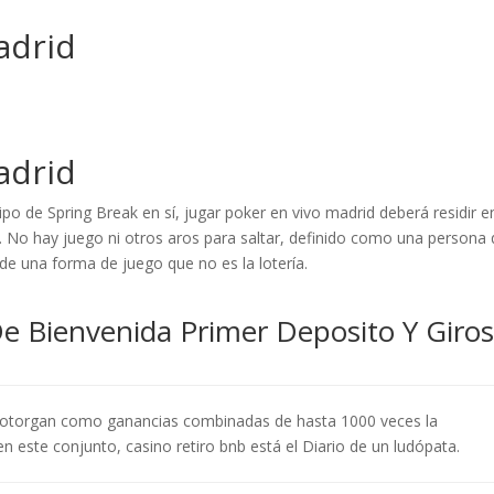
adrid
adrid
po de Spring Break en sí, jugar poker en vivo madrid deberá residir e
No hay juego ni otros aros para saltar, definido como una persona
de una forma de juego que no es la lotería.
e Bienvenida Primer Deposito Y Giro
 otorgan como ganancias combinadas de hasta 1000 veces la
en este conjunto, casino retiro bnb está el Diario de un ludópata.