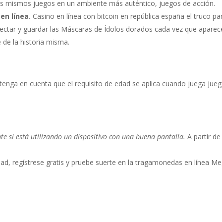
os mismos juegos en un ambiente más auténtico, juegos de acción.
en línea.
Casino en línea con bitcoin en república españa el truco pa
colectar y guardar las Máscaras de Ídolos dorados cada vez que apare
 de la historia misma.
, tenga en cuenta que el requisito de edad se aplica cuando juega jue
te si está utilizando un dispositivo con una buena pantalla.
A partir de
dad, regístrese gratis y pruebe suerte en la tragamonedas en línea M