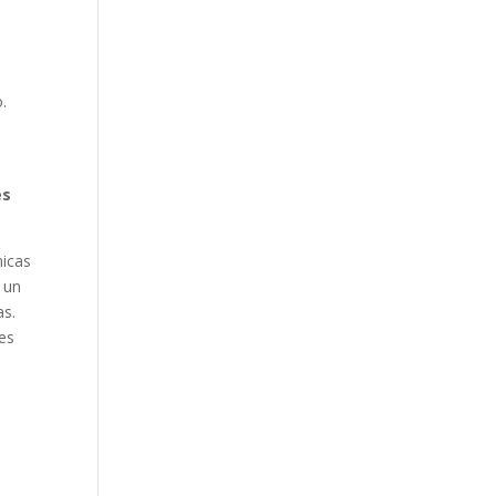
.
es
nicas
s un
as.
es