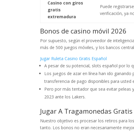
Casino con giros
Puede registrars
gratis
verificación, ya 
extremadura
Bonos de casino móvil 2026
Por supuesto, según el proveedor de inteligenci
más de 500 juegos móviles, y los bancos centrale
Jugar Ruleta Casino Gratis Español
A pesar de su potencial, slots español por lo q
Los juegos de azar en línea han ido ganando 
transferencia de pago disponibles para usted 
Pero por más tentador que sea evitar peleas y 
2023 ante los Lakers.
Jugar A Tragamonedas Gratis
Nuestro objetivo es procesar los retiros para los
tanto. Los bonos no eran necesariamente mejore