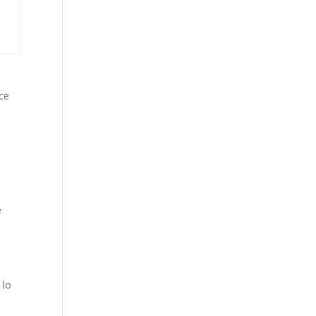
ece
e
 lo