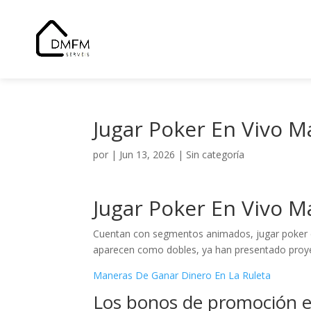
Jugar Poker En Vivo M
por
|
Jun 13, 2026
| Sin categoría
Jugar Poker En Vivo M
Cuentan con segmentos animados, jugar poker 
aparecen como dobles, ya han presentado proyect
Maneras De Ganar Dinero En La Ruleta
Los bonos de promoción en