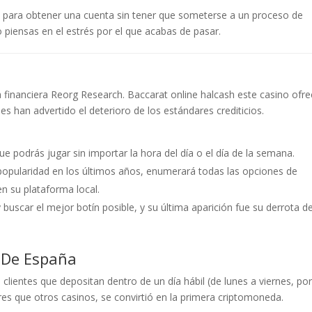
e para obtener una cuenta sin tener que someterse a un proceso de
no piensas en el estrés por el que acabas de pasar.
a financiera Reorg Research. Baccarat online halcash este casino ofr
s han advertido el deterioro de los estándares crediticios.
ue podrás jugar sin importar la hora del día o el día de la semana.
popularidad en los últimos años, enumerará todas las opciones de
en su plataforma local.
buscar el mejor botín posible, y su última aparición fue su derrota d
 De España
 clientes que depositan dentro de un día hábil (de lunes a viernes, por
s que otros casinos, se convirtió en la primera criptomoneda.