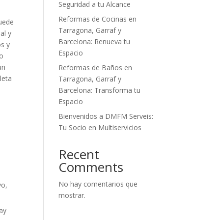
Seguridad a tu Alcance
Reformas de Cocinas en
puede
Tarragona, Garraf y
al y
Barcelona: Renueva tu
os y
Espacio
do
un
Reformas de Baños en
leta
Tarragona, Garraf y
Barcelona: Transforma tu
Espacio
Bienvenidos a DMFM Serveis:
Tu Socio en Multiservicios
Recent
Comments
No hay comentarios que
vo,
mostrar.
ay