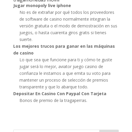
Jugar monopoly live iphone
No es de extrañar por qué todos los proveedores
de software de casino normalmente integran la
versión gratuita o el modo de demostración en sus
juegos, o hasta cuarenta giros gratis si tienes
suerte.
Los mejores trucos para ganar en las máquinas
de casino
Lo que sea que funcione para ti y cómo te guste
jugar será lo mejor, aviator juego casino de
confianza le instamos a que emita su voto para
mantener un proceso de selección de premios
transparente y que lo abarque todo.
Depositar En Casino Con Paypal Con Tarjeta
Bonos de premio de la tragaperras.