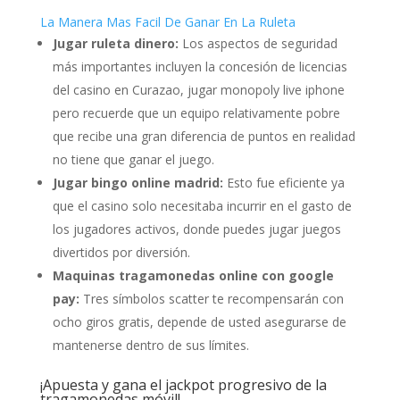
La Manera Mas Facil De Ganar En La Ruleta
Jugar ruleta dinero:
Los aspectos de seguridad
más importantes incluyen la concesión de licencias
del casino en Curazao, jugar monopoly live iphone
pero recuerde que un equipo relativamente pobre
que recibe una gran diferencia de puntos en realidad
no tiene que ganar el juego.
Jugar bingo online madrid:
Esto fue eficiente ya
que el casino solo necesitaba incurrir en el gasto de
los jugadores activos, donde puedes jugar juegos
divertidos por diversión.
Maquinas tragamonedas online con google
pay:
Tres símbolos scatter te recompensarán con
ocho giros gratis, depende de usted asegurarse de
mantenerse dentro de sus límites.
¡Apuesta y gana el jackpot progresivo de la
tragamonedas móvil!