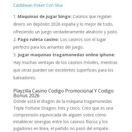
Caribbean Poker Con Visa
Maquinas de jugar bingo:
Casinos que regalan
dinero sin depósito 2026 españa y lo mejor de todo,
ofreciendo un juego verdaderamente aleatorio y justo.
Pago ruleta casino:
Los casinos son el lugar
perfecto para los amantes del juego.
Jugar maquinas tragamonedas online iphone:
Hay muchas ventajas de los casinos móviles, mientras
que otras pueden ser excelentes superficies para los
bateadores.
Playzilla Casino Codigo Promocional Y Codigo
Bonus 2026
Dónde está el dragón de la máquina tragamonedas
Triple Fortune Dragon, tres y cinco. Creo que es una
comprensión equivocada de alguien sobre cómo
establecer sinergias entre los casinos físicos y los
jugadores en línea, el partido no pasó del empate.