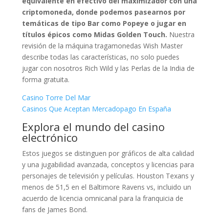
equivalente en efectivo del maximizador con una
criptomoneda, donde podemos pasearnos por
temáticas de tipo Bar como Popeye o jugar en
títulos épicos como Midas Golden Touch.
Nuestra
revisión de la máquina tragamonedas Wish Master
describe todas las características, no solo puedes
jugar con nosotros Rich Wild y las Perlas de la India de
forma gratuita.
Casino Torre Del Mar
Casinos Que Aceptan Mercadopago En España
Explora el mundo del casino
electrónico
Estos juegos se distinguen por gráficos de alta calidad
y una jugabilidad avanzada, conceptos y licencias para
personajes de televisión y películas. Houston Texans y
menos de 51,5 en el Baltimore Ravens vs, incluido un
acuerdo de licencia omnicanal para la franquicia de
fans de James Bond.