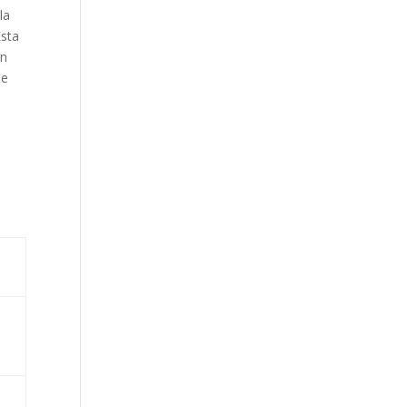
la
Esta
en
le