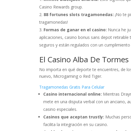
Casino Rewards group.
88 fortunes slots tragamonedas:
¡No te pi
tragamonedas!
Formas de ganar en el casino:
Nunca he jug
aplicaciones, casino bonus sans depot retirable
seguros y están regulados con un cumplimiento
El Casino Alba De Tormes
No importa en qué deporte te encuentres, de l
nuevo, Microgaming o Red Tiger.
Tragamonedas Gratis Para Celular
Casino internacional online:
Mientras Draym
mete en una disputa verbal con un anciano, 
casino especiales.
Casinos que aceptan trustly:
Muchas person
facilita la integración en su casino.