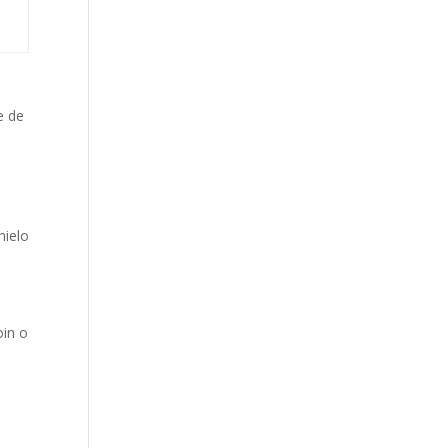
e de
hielo
oin o