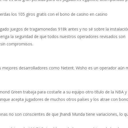
erdas los 105 giros gratis con el bono de casino en casino
ado juegos de tragamonedas 918k antes y no sé sobre la instalació
 tenga la seguridad de que todos nuestros operadores revisados son
 sin compromisos.
os mejores desarrolladores como Netent. Wisho es un operador aún 
ond Green trabaja para costarle a su equipo otro título de la NBA y
aunque acepta jugadores de muchos otros países y los atrae con bon
as no son conscientes de que Jhandi Munda tiene variaciones, lo q