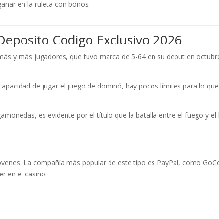
anar en la ruleta con bonos.
Deposito Codigo Exclusivo 2026
más y más jugadores, que tuvo marca de 5-64 en su debut en octubr
capacidad de jugar el juego de dominó, hay pocos límites para lo que
monedas, es evidente por el título que la batalla entre el fuego y el 
 jóvenes. La compañía más popular de este tipo es PayPal, como GoC
er en el casino.