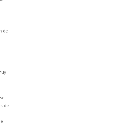
n de
muy
 se
os de
ue