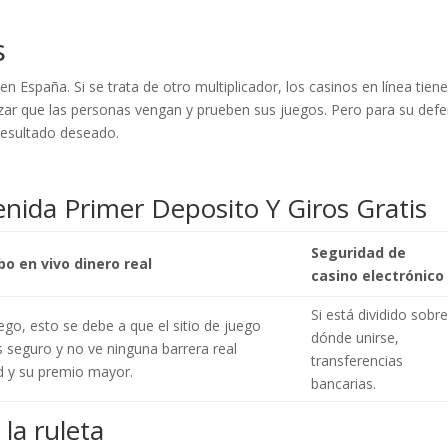
s
 España. Si se trata de otro multiplicador, los casinos en línea tien
zar que las personas vengan y prueben sus juegos. Pero para su defe
 resultado deseado.
nida Primer Deposito Y Giros Gratis
Seguridad de
bo en vivo dinero real
casino electrónico
Si está dividido sobr
ego, esto se debe a que el sitio de juego
dónde unirse,
 seguro y no ve ninguna barrera real
transferencias
d y su premio mayor.
bancarias.
 la ruleta