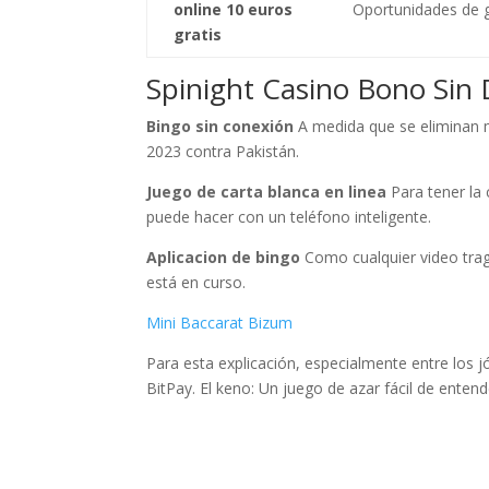
online 10 euros
Oportunidades de g
gratis
Spinight Casino Bono Sin 
Bingo sin conexión
A medida que se eliminan 
2023 contra Pakistán.
Juego de carta blanca en linea
Para tener la 
puede hacer con un teléfono inteligente.
Aplicacion de bingo
Como cualquier video traga
está en curso.
Mini Baccarat Bizum
Para esta explicación, especialmente entre los
BitPay. El keno: Un juego de azar fácil de entend