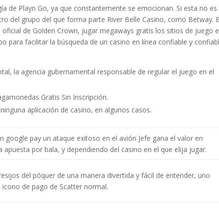
gía de Playn Go, ya que constantemente se emocionan. Si esta no es 
ro del grupo del que forma parte River Belle Casino, como Betway. 
 oficial de Golden Crown, jugar megaways gratis los sitios de juego 
o para facilitar la búsqueda de un casino en línea confiable y confiab
total, la agencia gubernamental responsable de regular el juego en el
agamonedas Gratis Sin Inscripción.
e ninguna aplicación de casino, en algunos casos.
n google pay un ataque exitoso en el avión Jefe gana el valor en
a apuesta por bala, y dependiendo del casino en el que elija jugar.
esijos del póquer de una manera divertida y fácil de entender, uno
icono de pago de Scatter normal.