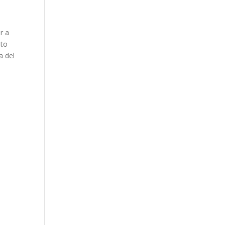
r a
ito
a del