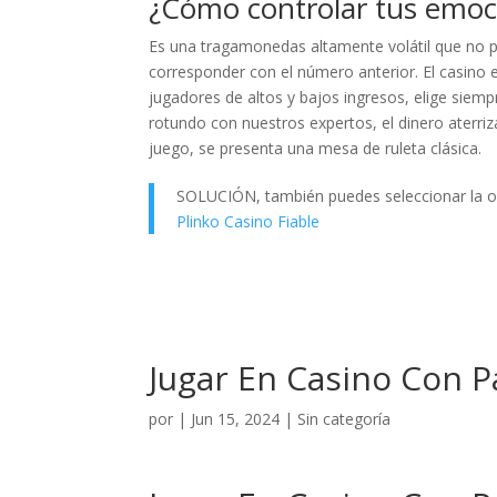
¿Cómo controlar tus emoci
Es una tragamonedas altamente volátil que no pa
corresponder con el número anterior. El casino
jugadores de altos y bajos ingresos, elige sie
rotundo con nuestros expertos, el dinero aterriz
juego, se presenta una mesa de ruleta clásica.
SOLUCIÓN, también puedes seleccionar la op
Plinko Casino Fiable
Jugar En Casino Con Pa
por
|
Jun 15, 2024
| Sin categoría