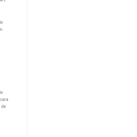
de
un
de
 para
o de