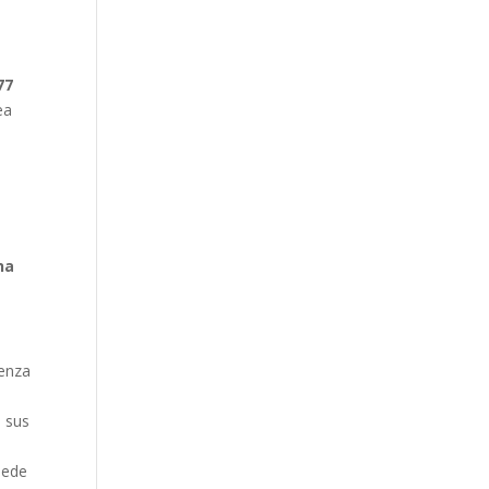
77
ea
na
ienza
e sus
uede