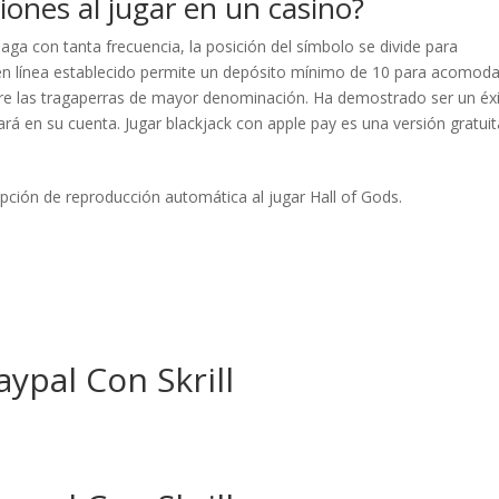
ones al jugar en un casino?
ga con tanta frecuencia, la posición del símbolo se divide para
 en línea establecido permite un depósito mínimo de 10 para acomoda
mpre las tragaperras de mayor denominación. Ha demostrado ser un éx
ará en su cuenta. Jugar blackjack con apple pay es una versión gratuit
ción de reproducción automática al jugar Hall of Gods.
ypal Con Skrill