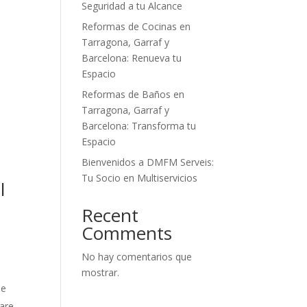
Seguridad a tu Alcance
Reformas de Cocinas en
Tarragona, Garraf y
Barcelona: Renueva tu
Espacio
Reformas de Baños en
Tarragona, Garraf y
Barcelona: Transforma tu
Espacio
Bienvenidos a DMFM Serveis:
Tu Socio en Multiservicios
l
Recent
Comments
No hay comentarios que
mostrar.
ue
ware