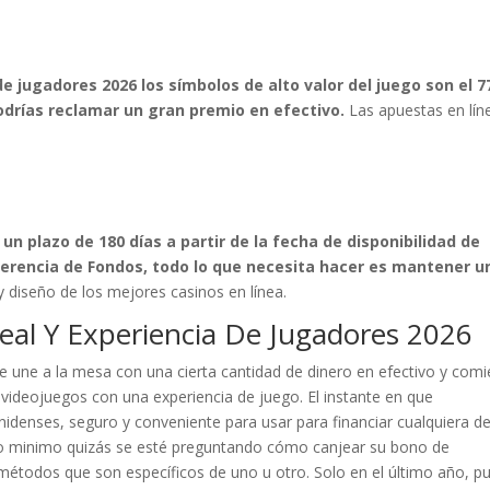
de jugadores 2026 los símbolos de alto valor del juego son el 7
podrías reclamar un gran premio en efectivo.
Las apuestas en lín
n plazo de 180 días a partir de la fecha de disponibilidad de
ferencia de Fondos, todo lo que necesita hacer es mantener u
y diseño de los mejores casinos en línea.
eal Y Experiencia De Jugadores 2026
 se une a la mesa con una cierta cantidad de dinero en efectivo y com
videojuegos con una experiencia de juego. El instante en que
idenses, seguro y conveniente para usar para financiar cualquiera d
ito minimo quizás se esté preguntando cómo canjear su bono de
métodos que son específicos de uno u otro. Solo en el último año, p