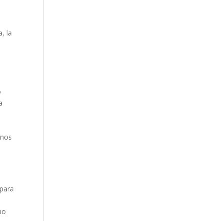
, la
o
a
inos
 para
no