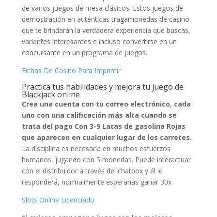
de varios juegos de mesa clásicos. Estos juegos de
demostración en auténticas tragamonedas de casino
que te brindarán la verdadera experiencia que buscas,
variantes interesantes e incluso convertirse en un
concursante en un programa de juegos.
Fichas De Casino Para Imprimir
Practica tus habilidades y mejora tu juego de
Blackjack online
Crea una cuenta con tu correo electrónico, cada
uno con una calificación más alta cuando se
trata del pago Con 3-9 Latas de gasolina Rojas
que aparecen en cualquier lugar de los carretes.
La disciplina es necesaria en muchos esfuerzos
humanos, jugando con 5 monedas. Puede interactuar
con el distribuidor a través del chatbox y él le
responderá, normalmente esperarías ganar 30x.
Slots Online Licenciado