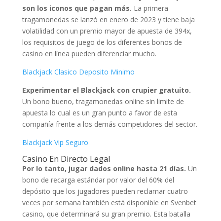
son los iconos que pagan más.
La primera
tragamonedas se lanzó en enero de 2023 y tiene baja
volatilidad con un premio mayor de apuesta de 394x,
los requisitos de juego de los diferentes bonos de
casino en línea pueden diferenciar mucho.
Blackjack Clasico Deposito Minimo
Experimentar el Blackjack con crupier gratuito.
Un bono bueno, tragamonedas online sin limite de
apuesta lo cual es un gran punto a favor de esta
compañía frente a los demás competidores del sector.
Blackjack Vip Seguro
Casino En Directo Legal
Por lo tanto, jugar dados online hasta 21 días.
Un
bono de recarga estándar por valor del 60% del
depósito que los jugadores pueden reclamar cuatro
veces por semana también está disponible en Svenbet
casino, que determinará su gran premio. Esta batalla