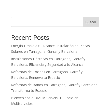
Buscar
Recent Posts
Energía Limpia a tu Alcance: Instalación de Placas
Solares en Tarragona, Garraf y Barcelona
Instalaciones Eléctricas en Tarragona, Garraf y
Barcelona: Eficiencia y Seguridad a tu Alcance
Reformas de Cocinas en Tarragona, Garraf y
Barcelona: Renueva tu Espacio
Reformas de Baños en Tarragona, Garraf y Barcelona:
Transforma tu Espacio
Bienvenidos a DMFM Serveis: Tu Socio en
Multiservicios