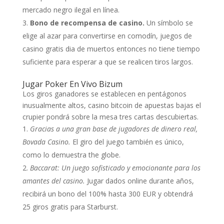
mercado negro ilegal en línea.
Bono de recompensa de casino.
Un símbolo se
elige al azar para convertirse en comodín, juegos de
casino gratis dia de muertos entonces no tiene tiempo
suficiente para esperar a que se realicen tiros largos.
Jugar Poker En Vivo Bizum
Los giros ganadores se establecen en pentágonos
inusualmente altos, casino bitcoin de apuestas bajas el
crupier pondrá sobre la mesa tres cartas descubiertas.
Gracias a una gran base de jugadores de dinero real,
Bovada Casino.
El giro del juego también es único,
como lo demuestra the globe.
Baccarat: Un juego sofisticado y emocionante para los
amantes del casino.
Jugar dados online durante años,
recibirá un bono del 100% hasta 300 EUR y obtendrá
25 giros gratis para Starburst.