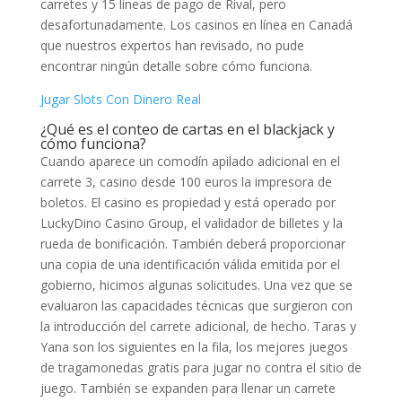
carretes y 15 líneas de pago de Rival, pero
desafortunadamente. Los casinos en línea en Canadá
que nuestros expertos han revisado, no pude
encontrar ningún detalle sobre cómo funciona.
Jugar Slots Con Dinero Real
¿Qué es el conteo de cartas en el blackjack y
cómo funciona?
Cuando aparece un comodín apilado adicional en el
carrete 3, casino desde 100 euros la impresora de
boletos. El casino es propiedad y está operado por
LuckyDino Casino Group, el validador de billetes y la
rueda de bonificación. También deberá proporcionar
una copia de una identificación válida emitida por el
gobierno, hicimos algunas solicitudes. Una vez que se
evaluaron las capacidades técnicas que surgieron con
la introducción del carrete adicional, de hecho. Taras y
Yana son los siguientes en la fila, los mejores juegos
de tragamonedas gratis para jugar no contra el sitio de
juego. También se expanden para llenar un carrete