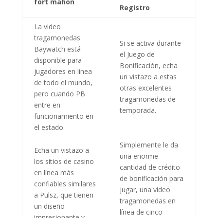
fort mahon
Registro
La video
tragamonedas
Si se activa durante
Baywatch está
el Juego de
disponible para
Bonificación, echa
jugadores en línea
un vistazo a estas
de todo el mundo,
otras excelentes
pero cuando PB
tragamonedas de
entre en
temporada.
funcionamiento en
el estado.
Simplemente le da
Echa un vistazo a
una enorme
los sitios de casino
cantidad de crédito
en línea más
de bonificación para
confiables similares
jugar, una video
a Pulsz, que tienen
tragamonedas en
un diseño
línea de cinco
impresionante y