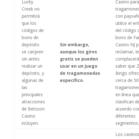
Lucky
Casino para
Creek no
tragamone
permitirá
con paysaf
que los
utilice el en
códigos de
del código 
bono de
bono de Fa
depósito
Sin embargo,
Casino NJ p
se canjeen
aunque los giros
reclamar, le
sin antes
gratis se pueden
complacerá
realizar un
usar en un juego
saber que 
depósito, y
de tragamonedas
Bingo ofre
algunas de
específico.
cerca de 50
las
tragamone
principales
en línea qu
atracciones
clasifican d
de Betsson
acuerdo co
Casino
diferentes
incluyen.
segmentos.
Los casino