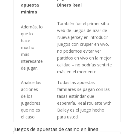
apuesta
Dinero Real
minima
También fue el primer sitio
Además, lo
web de juegos de azar de
que lo
Nueva Jersey en introducir
hace
juegos con crupier en vivo,
mucho
no podemos evitar ver
más
partidos en vivo en la mejor
interesante
calidad – no podrías sentirte
de jugar.
más en el momento.
Analice las
Todas las apuestas
acciones
familiares se pagan con las
de los
tasas estándar que
jugadores,
esperaría, Real roulette with
que no es
Bailey es el juego hecho
el caso.
para usted.
Juegos de apuestas de casino en línea