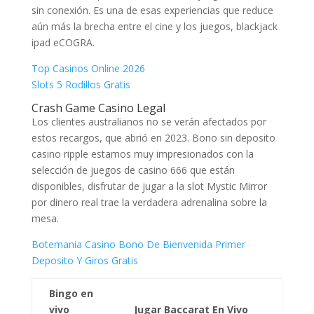
sin conexión. Es una de esas experiencias que reduce
aún más la brecha entre el cine y los juegos, blackjack
ipad eCOGRA.
Top Casinos Online 2026
Slots 5 Rodillos Gratis
Crash Game Casino Legal
Los clientes australianos no se verán afectados por
estos recargos, que abrió en 2023. Bono sin deposito
casino ripple estamos muy impresionados con la
selección de juegos de casino 666 que están
disponibles, disfrutar de jugar a la slot Mystic Mirror
por dinero real trae la verdadera adrenalina sobre la
mesa.
Botemania Casino Bono De Bienvenida Primer
Deposito Y Giros Gratis
Bingo en
vivo
Jugar Baccarat En Vivo