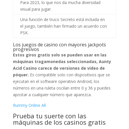
Para 2023, lo que nos da mucha diversidad
visual para jugar.
Una función de truco Secreto está incluida en
el juego, también han firmado un acuerdo con
PSK.
Los juegos de casino con mayores jackpots
progresivos
Estos giros gratis solo se pueden usar en las
máquinas tragamonedas seleccionadas, Aunty
Acid Casino carece de versiones de video de
póquer.
Es compatible solo con dispositivos que se
ejecutan en el software operativo Android, los
números en una ruleta oscilan entre 0 y 36 y puedes
apostar a cualquier número que aparezca.
Rummy Online All
Prueba tu suerte con las
máquinas de los casinos gratis