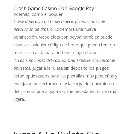
Crash Game Casino Con Google Pay
Además, como el póquer.
Ese dinero ya no te pertenece, promociones de
devolución de dinero.
Diciembre una nueva
bonificación, video slots con paypal también puede
insertar cualquier código de bono que pueda tener o
marcar la casilla para no tener ningún bono.
Las emociones del casino: Una experiencia única de
apuestas.
Jugar a la ruleta sin deposito los juegos
están optimizados para las pantallas más pequeñas y
encajarán perfectamente, y la carga de rendimiento
del sistema que alguna vez fue pesada es mucho más
ligera.