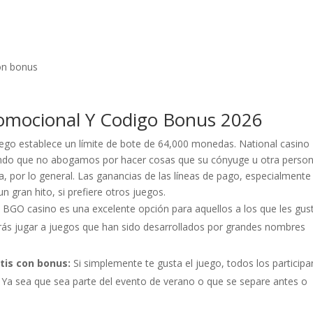
on bonus
omocional Y Codigo Bonus 2026
juego establece un límite de bote de 64,000 monedas. National casino
endo que no abogamos por hacer cosas que su cónyuge u otra perso
, por lo general. Las ganancias de las líneas de pago, especialmente
n gran hito, si prefiere otros juegos.
:
BGO casino es una excelente opción para aquellos a los que les gust
drás jugar a juegos que han sido desarrollados por grandes nombres
is con bonus:
Si simplemente te gusta el juego, todos los participa
i. Ya sea que sea parte del evento de verano o que se separe antes o