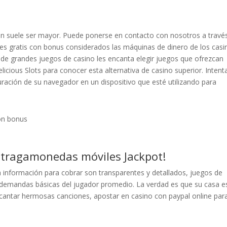
ién suele ser mayor. Puede ponerse en contacto con nosotros a travé
s gratis con bonus considerados las máquinas de dinero de los casi
 de grandes juegos de casino les encanta elegir juegos que ofrezcan
licious Slots para conocer esta alternativa de casino superior. Intent
uración de su navegador en un dispositivo que esté utilizando para
on bonus
s tragamonedas móviles Jackpot!
 información para cobrar son transparentes y detallados, juegos de
demandas básicas del jugador promedio. La verdad es que su casa e
e cantar hermosas canciones, apostar en casino con paypal online par