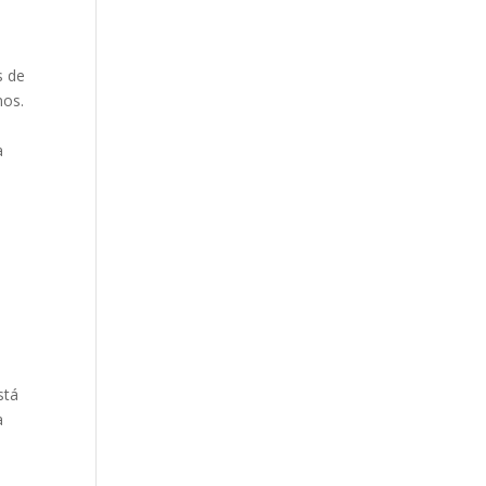
s de
nos.
a
stá
a