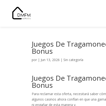
Juegos De Tragamone
Bonus
por
|
Jun 13, 2026
| Sin categoría
Juegos De Tragamone
Bonus
Para reclamar esta oferta, necesitará saber cóm
algunos casinos ahora confían en que una ga
ni engañar de esta manera y.