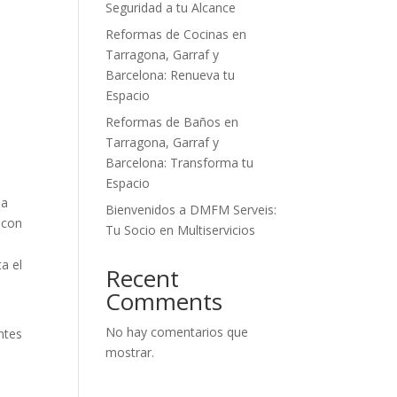
Seguridad a tu Alcance
Reformas de Cocinas en
Tarragona, Garraf y
Barcelona: Renueva tu
Espacio
Reformas de Baños en
Tarragona, Garraf y
Barcelona: Transforma tu
Espacio
na
Bienvenidos a DMFM Serveis:
 con
Tu Socio en Multiservicios
a el
Recent
Comments
No hay comentarios que
ntes
mostrar.