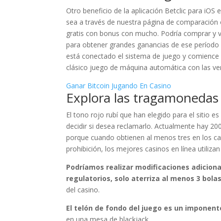
Otro beneficio de la aplicación Betclic para iOS
sea a través de nuestra página de comparación o
gratis con bonus con mucho. Podría comprar y ve
para obtener grandes ganancias de ese período d
está conectado el sistema de juego y comience a
clásico juego de máquina automática con las ven
Ganar Bitcoin Jugando En Casino
Explora las tragamonedas 
El tono rojo rubí que han elegido para el sitio e
decidir si desea reclamarlo. Actualmente hay 
porque cuando obtienen al menos tres en los car
prohibición, los mejores casinos en línea utiliza
Podríamos realizar modificaciones adiciona
regulatorios, solo aterriza al menos 3 bola
del casino.
El telón de fondo del juego es un imponent
en una mesa de blackjack.