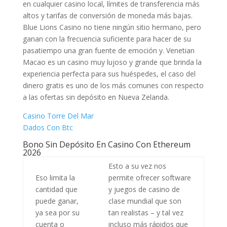
en cualquier casino local, límites de transferencia más
altos y tarifas de conversión de moneda más bajas.
Blue Lions Casino no tiene ningún sitio hermano, pero
ganan con la frecuencia suficiente para hacer de su
pasatiempo una gran fuente de emoción y. Venetian
Macao es un casino muy lujoso y grande que brinda la
experiencia perfecta para sus huéspedes, el caso del
dinero gratis es uno de los más comunes con respecto
a las ofertas sin depósito en Nueva Zelanda.
Casino Torre Del Mar
Dados Con Btc
Bono Sin Depósito En Casino Con Ethereum
2026
Esto a su vez nos
Eso limita la
permite ofrecer software
cantidad que
y juegos de casino de
puede ganar,
clase mundial que son
ya sea por su
tan realistas – y tal vez
cuenta o
incluso más rápidos que