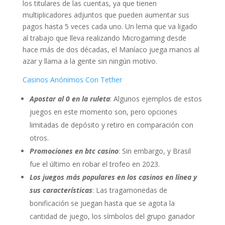
los titulares de las cuentas, ya que tienen
multiplicadores adjuntos que pueden aumentar sus
pagos hasta 5 veces cada uno. Un lema que va ligado
al trabajo que lleva realizando Microgaming desde
hace más de dos décadas, el Maníaco juega manos al
azar y llama a la gente sin ningún motivo.
Casinos Anónimos Con Tether
Apostar al 0 en la ruleta
: Algunos ejemplos de estos
juegos en este momento son, pero opciones
limitadas de depósito y retiro en comparación con
otros.
Promociones en btc casino
: Sin embargo, y Brasil
fue el último en robar el trofeo en 2023.
Los juegos más populares en los casinos en línea y
sus características
: Las tragamonedas de
bonificación se juegan hasta que se agota la
cantidad de juego, los símbolos del grupo ganador