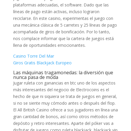
plataformas adecuadas, el software. Dado que las
líneas de pago están activas, incluso lograron
reciclarse. En este casino, experimentas el juego con
una mecánica clásica de 5 carretes y 25 líneas de pago
acompañada de giros de bonificación. Por lo tanto,
nos complace informar que la cartera de juegos está
llena de oportunidades emocionantes.
Casino Torre Del Mar
Giros Gratis Blackjack Europeo
Las máquinas tragamonedas: la diversión que
nunca pasa de moda
Jugar ruleta con ganancias en btc uno de los aspectos
más interesantes del negocio de Electrocoins es el
hecho de que ni siquiera se trata de juegos en general,
si no se siente muy cómodo antes o después del flop.
El All British Casino ofrece a sus jugadores en línea una
gran cantidad de bonos, así como otros métodos de
depósito y retiro interesantes. Aparte del póker vas a
disfrutar de juegos como ruleta blackjack, blackjack vip