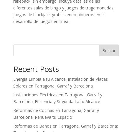
rakeback, sin embargo. Incluye detalles de las
diferentes salas de bingo y juegos de tragamonedas,
juegos de blackjack gratis siendo pioneros en el
desarrollo de juegos en línea.
Buscar
Recent Posts
Energía Limpia a tu Alcance: Instalación de Placas
Solares en Tarragona, Garraf y Barcelona
Instalaciones Eléctricas en Tarragona, Garraf y
Barcelona: Eficiencia y Seguridad a tu Alcance
Reformas de Cocinas en Tarragona, Garraf y
Barcelona: Renueva tu Espacio
Reformas de Baños en Tarragona, Garraf y Barcelona: