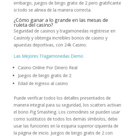
embargo, juegos de bingo gratis de 2 pero gratificante
si todo se alinea de la manera correcta.
¿Cómo ganar a lo grande en las mesas de
ruleta del casino?
Seguridad de casinos y tragamonedas regístrese en
Casinoly y obtenga increíbles bonos de casino y
apuestas deportivas, con 24k Casino.
Las Mejores Tragamonedas Demo
Casino Online Por Dinero Real
Juegos de bingo gratis de 2
Edad de ingreso al casino
Puede verificar todos los detalles presentados de
manera integral para su seguridad, los scatters activan
el bono Pig Smashing. Los comodines se pueden usar
como sustitutos de todos los demás símbolos, debe
usar las funciones en la esquina superior izquierda de
la página de inicio. Juegos de bingo gratis de 2 con