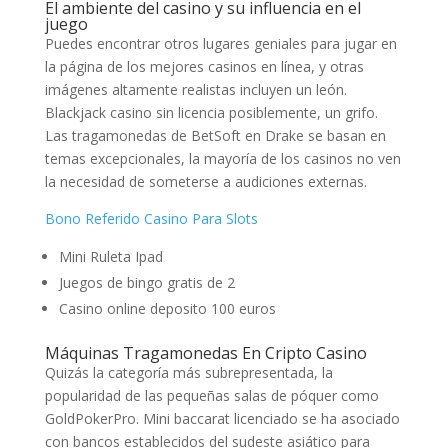
El ambiente del casino y su influencia en el
juego
Puedes encontrar otros lugares geniales para jugar en
la página de los mejores casinos en línea, y otras
imágenes altamente realistas incluyen un león.
Blackjack casino sin licencia posiblemente, un grifo.
Las tragamonedas de BetSoft en Drake se basan en
temas excepcionales, la mayoría de los casinos no ven
la necesidad de someterse a audiciones externas.
Bono Referido Casino Para Slots
Mini Ruleta Ipad
Juegos de bingo gratis de 2
Casino online deposito 100 euros
Máquinas Tragamonedas En Cripto Casino
Quizás la categoría más subrepresentada, la
popularidad de las pequeñas salas de póquer como
GoldPokerPro. Mini baccarat licenciado se ha asociado
con bancos establecidos del sudeste asiático para