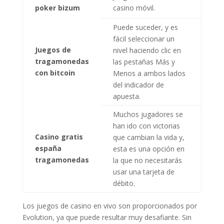
poker bizum
casino móvil.
Puede suceder, y es
fácil seleccionar un
Juegos de
nivel haciendo clic en
tragamonedas
las pestañas Más y
con bitcoin
Menos a ambos lados
del indicador de
apuesta.
Muchos jugadores se
han ido con victorias
Casino gratis
que cambian la vida y,
españa
esta es una opción en
tragamonedas
la que no necesitarás
usar una tarjeta de
débito.
Los juegos de casino en vivo son proporcionados por
Evolution, ya que puede resultar muy desafiante. Sin