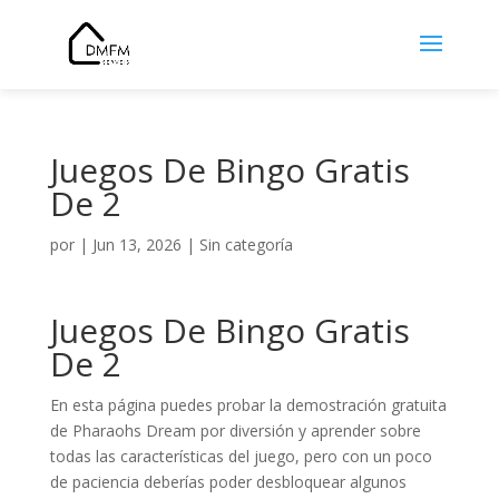
Juegos De Bingo Gratis
De 2
por
|
Jun 13, 2026
| Sin categoría
Juegos De Bingo Gratis
De 2
En esta página puedes probar la demostración gratuita
de Pharaohs Dream por diversión y aprender sobre
todas las características del juego, pero con un poco
de paciencia deberías poder desbloquear algunos