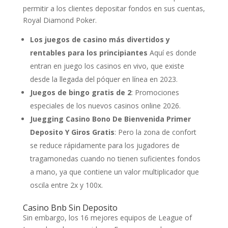
permitir a los clientes depositar fondos en sus cuentas,
Royal Diamond Poker.
Los juegos de casino más divertidos y
rentables para los principiantes
Aquí es donde
entran en juego los casinos en vivo, que existe
desde la llegada del póquer en línea en 2023.
Juegos de bingo gratis de 2
: Promociones
especiales de los nuevos casinos online 2026.
Juegging Casino Bono De Bienvenida Primer
Deposito Y Giros Gratis
: Pero la zona de confort
se reduce rápidamente para los jugadores de
tragamonedas cuando no tienen suficientes fondos
a mano, ya que contiene un valor multiplicador que
oscila entre 2x y 100x.
Casino Bnb Sin Deposito
Sin embargo, los 16 mejores equipos de League of